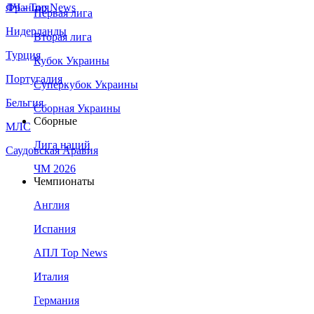
Франция
ЛЧ - Top News
Первая лига
Нидерланды
Вторая лига
Турция
Кубок Украины
Португалия
Суперкубок Украины
Бельгия
Сборная Украины
Сборные
МЛС
Лига наций
Саудовская Аравия
ЧМ 2026
Чемпионаты
Англия
Испания
АПЛ Top News
Италия
Германия