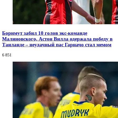
Борнмут забил 10 голов экс-команде
Малиновского, Астон Вилла одержала победу в
Таиланде – неудачный пас Гарначо стал мемом
6 851