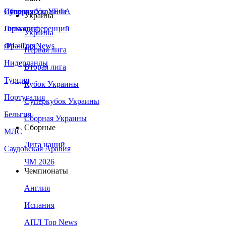
Сборная Украины
Италия
Суперкубок УЕФА
Украина
Германия
Лига конференций
Украина
Франция
ЛЧ - Top News
Первая лига
Нидерланды
Вторая лига
Турция
Кубок Украины
Португалия
Суперкубок Украины
Бельгия
Сборная Украины
Сборные
МЛС
Лига наций
Саудовская Аравия
ЧМ 2026
Чемпионаты
Англия
Испания
АПЛ Top News