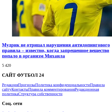
Мудрик не отрицал нарушения антидопингового
правила – известно, когда запрещенное вещество
попало в организм Михаила
5 420
САЙТ ФУТБОЛ 24
Редакция
Прогнозы
Политика конфиденциальности
Правила
сайту
Контакты
Правила комментирования
Редакционная
политика
Структура собственности
Соц. сети