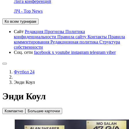
Лига конференций
ЛЧ - Top News
Ко всем турнирам
Сайт
Редакция
Прогнозы
Политика
конфиденциальности
Правила сайту
Контакты
Правила
комментирования
Редакционная политика
Структура
собственности
Соц. сети
facebook
x
youtube
instagram
telegram
viber
Футбол 24
Энди Коул
Энди Коул
Компактно
Большие карточки