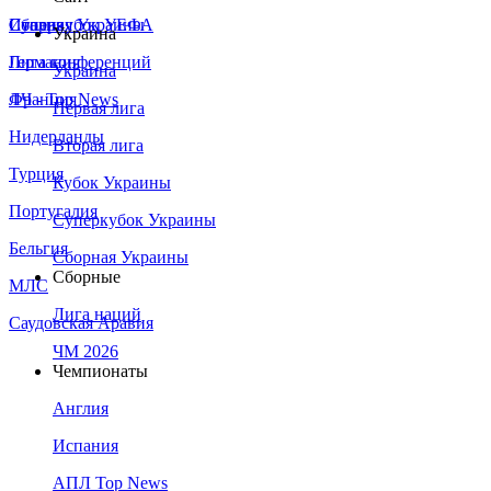
Сборная Украины
Италия
Суперкубок УЕФА
Украина
Германия
Лига конференций
Украина
Франция
ЛЧ - Top News
Первая лига
Нидерланды
Вторая лига
Турция
Кубок Украины
Португалия
Суперкубок Украины
Бельгия
Сборная Украины
Сборные
МЛС
Лига наций
Саудовская Аравия
ЧМ 2026
Чемпионаты
Англия
Испания
АПЛ Top News