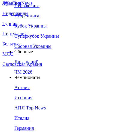
Франция
ЛЧ - Top News
Первая лига
Нидерланды
Вторая лига
Турция
Кубок Украины
Португалия
Суперкубок Украины
Бельгия
Сборная Украины
Сборные
МЛС
Лига наций
Саудовская Аравия
ЧМ 2026
Чемпионаты
Англия
Испания
АПЛ Top News
Италия
Германия