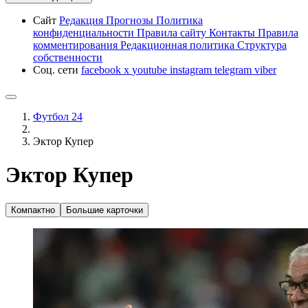
Сайт
Редакция
Прогнозы
Политика
конфиденциальности
Правила сайту
Контакты
Правила
комментирования
Редакционная политика
Структура
собственности
Соц. сети
facebook
x
youtube
instagram
telegram
viber
Футбол 24
Эктор Купер
Эктор Купер
Компактно
Большие карточки