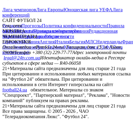
Лига чемпионов
Лига Европы
Юношеская лига УЕФА
Лига
конференций
САЙТ ФУТБОЛ 24
Редакция
Соц. сети
Прогнозы
Политика конфиденциальности
Правила
сайту
facebook
УКРАИНА
Контакты
x
youtube
Правила комментирования
instagram
telegram
viber
Редакционная
политика
Украина
ЧЕМПИОНАТЫ
Первая лига
Структура собственности
Вторая лига
Германия
ЕВРОКУБКИ
Испания
Англия
Италия
Бельгия
МЛС
Нидерланды
Фран
Лига чемпионов
Онлайн-медиа «Футбол 24»
Лига Европы
пл. Галицкая, дом. 15, м. Львов,
Юношеская лига УЕФА
Лига
конференций
79008
Телефон +380 (32) 229-77-77
Адрес электронной почты
legal@24tv.com.ua
Идентификатор онлайн-медиа в Реестре
субъектов в сфере медиа — R40-06058
21+
Материалы сайта предназначены для лиц старше 21 года
При цитировании и использовании любых материалов ссылка
на "Футбол 24" обязательна. При цитировании и
использовании в сети Интернет гиперссылка на сайтт
football24.ua
обязательное. Материалы со знаком
"Спецпроект", "Партнерский материал", "Реклама", "Новости
компаний" публикуем на правах рекламы.
21+
Материалы сайта предназначены для лиц старше 21 года
Все права защищены. © 2005 -
2026
, ЧАО
"Телерадиокомпания Люкс". "Футбол 24".