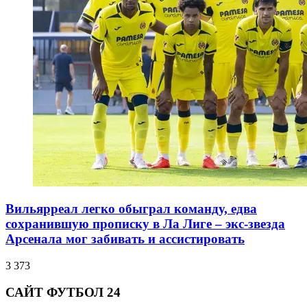
Вильярреал легко обыграл команду, едва
сохранившую прописку в Ла Лиге – экс-звезда
Арсенала мог забивать и ассистировать
3 373
САЙТ ФУТБОЛ 24