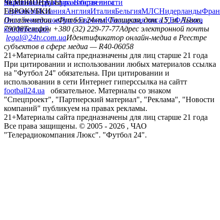
политика
Украина
ЧЕМПИОНАТЫ
Первая лига
Структура собственности
Вторая лига
Германия
ЕВРОКУБКИ
Испания
Англия
Италия
Бельгия
МЛС
Нидерланды
Фран
Лига чемпионов
Онлайн-медиа «Футбол 24»
Лига Европы
пл. Галицкая, дом. 15, м. Львов,
Юношеская лига УЕФА
Лига
конференций
79008
Телефон +380 (32) 229-77-77
Адрес электронной почты
legal@24tv.com.ua
Идентификатор онлайн-медиа в Реестре
субъектов в сфере медиа — R40-06058
21+
Материалы сайта предназначены для лиц старше 21 года
При цитировании и использовании любых материалов ссылка
на "Футбол 24" обязательна. При цитировании и
использовании в сети Интернет гиперссылка на сайтт
football24.ua
обязательное. Материалы со знаком
"Спецпроект", "Партнерский материал", "Реклама", "Новости
компаний" публикуем на правах рекламы.
21+
Материалы сайта предназначены для лиц старше 21 года
Все права защищены. © 2005 -
2026
, ЧАО
"Телерадиокомпания Люкс". "Футбол 24".