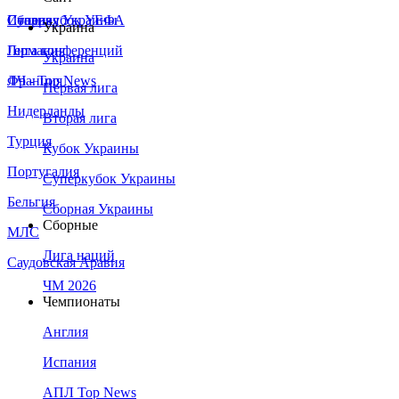
Сборная Украины
Италия
Суперкубок УЕФА
Украина
Германия
Лига конференций
Украина
Франция
ЛЧ - Top News
Первая лига
Нидерланды
Вторая лига
Турция
Кубок Украины
Португалия
Суперкубок Украины
Бельгия
Сборная Украины
Сборные
МЛС
Лига наций
Саудовская Аравия
ЧМ 2026
Чемпионаты
Англия
Испания
АПЛ Top News