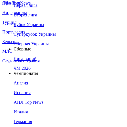
Франция
ЛЧ - Top News
Первая лига
Нидерланды
Вторая лига
Турция
Кубок Украины
Португалия
Суперкубок Украины
Бельгия
Сборная Украины
Сборные
МЛС
Лига наций
Саудовская Аравия
ЧМ 2026
Чемпионаты
Англия
Испания
АПЛ Top News
Италия
Германия