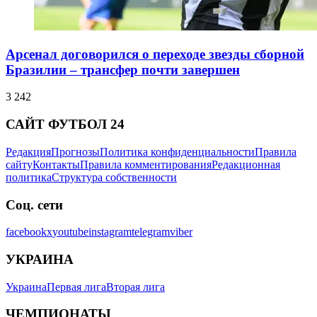
Арсенал договорился о переходе звезды сборной
Бразилии – трансфер почти завершен
3 242
САЙТ ФУТБОЛ 24
Редакция
Прогнозы
Политика конфиденциальности
Правила
сайту
Контакты
Правила комментирования
Редакционная
политика
Структура собственности
Соц. сети
facebook
x
youtube
instagram
telegram
viber
УКРАИНА
Украина
Первая лига
Вторая лига
ЧЕМПИОНАТЫ