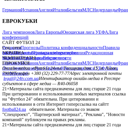
Германия
Испания
Англия
Италия
Бельгия
МЛС
Нидерланды
Фран
ЕВРОКУБКИ
Лига чемпионов
Лига Европы
Юношеская лига УЕФА
Лига
конференций
САЙТ ФУТБОЛ 24
Редакция
Соц. сети
Прогнозы
Политика конфиденциальности
Правила
сайту
facebook
УКРАИНА
Контакты
x
youtube
Правила комментирования
instagram
telegram
viber
Редакционная
политика
Украина
ЧЕМПИОНАТЫ
Первая лига
Структура собственности
Вторая лига
Германия
ЕВРОКУБКИ
Испания
Англия
Италия
Бельгия
МЛС
Нидерланды
Фран
Лига чемпионов
Онлайн-медиа «Футбол 24»
Лига Европы
пл. Галицкая, дом. 15, м. Львов,
Юношеская лига УЕФА
Лига
конференций
79008
Телефон +380 (32) 229-77-77
Адрес электронной почты
legal@24tv.com.ua
Идентификатор онлайн-медиа в Реестре
субъектов в сфере медиа — R40-06058
21+
Материалы сайта предназначены для лиц старше 21 года
При цитировании и использовании любых материалов ссылка
на "Футбол 24" обязательна. При цитировании и
использовании в сети Интернет гиперссылка на сайтт
football24.ua
обязательное. Материалы со знаком
"Спецпроект", "Партнерский материал", "Реклама", "Новости
компаний" публикуем на правах рекламы.
21+
Материалы сайта предназначены для лиц старше 21 года