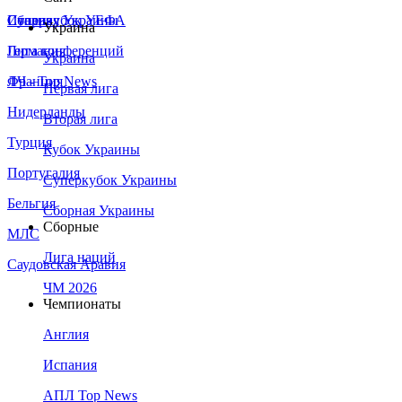
Сборная Украины
Италия
Суперкубок УЕФА
Украина
Германия
Лига конференций
Украина
Франция
ЛЧ - Top News
Первая лига
Нидерланды
Вторая лига
Турция
Кубок Украины
Португалия
Суперкубок Украины
Бельгия
Сборная Украины
Сборные
МЛС
Лига наций
Саудовская Аравия
ЧМ 2026
Чемпионаты
Англия
Испания
АПЛ Top News