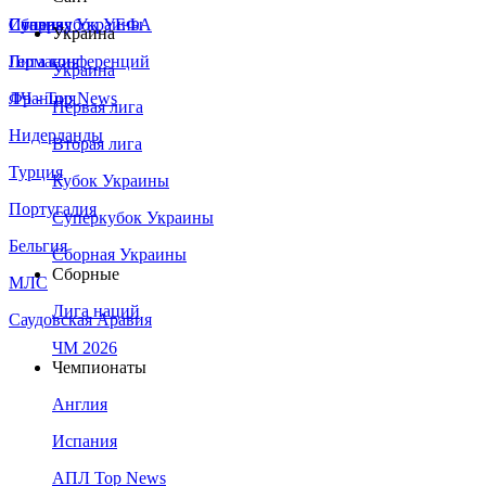
Сборная Украины
Италия
Суперкубок УЕФА
Украина
Германия
Лига конференций
Украина
Франция
ЛЧ - Top News
Первая лига
Нидерланды
Вторая лига
Турция
Кубок Украины
Португалия
Суперкубок Украины
Бельгия
Сборная Украины
Сборные
МЛС
Лига наций
Саудовская Аравия
ЧМ 2026
Чемпионаты
Англия
Испания
АПЛ Top News