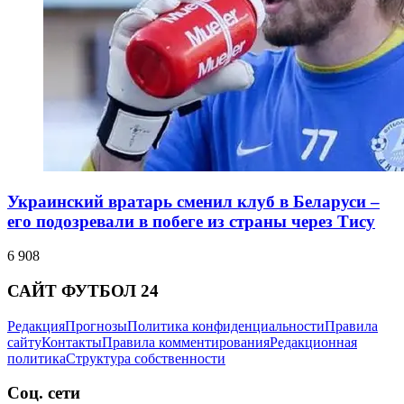
Украинский вратарь сменил клуб в Беларуси –
его подозревали в побеге из страны через Тису
6 908
САЙТ ФУТБОЛ 24
Редакция
Прогнозы
Политика конфиденциальности
Правила
сайту
Контакты
Правила комментирования
Редакционная
политика
Структура собственности
Соц. сети