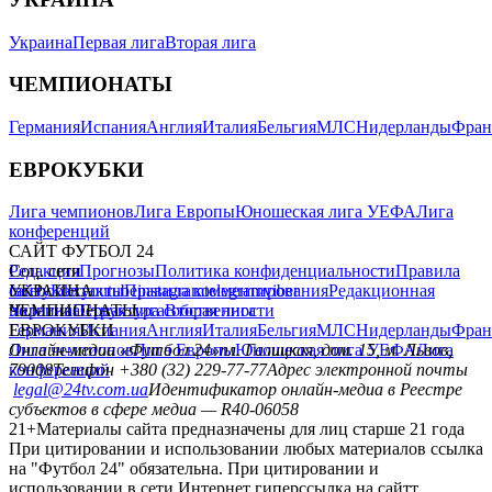
Украина
Первая лига
Вторая лига
ЧЕМПИОНАТЫ
Германия
Испания
Англия
Италия
Бельгия
МЛС
Нидерланды
Фран
ЕВРОКУБКИ
Лига чемпионов
Лига Европы
Юношеская лига УЕФА
Лига
конференций
САЙТ ФУТБОЛ 24
Редакция
Соц. сети
Прогнозы
Политика конфиденциальности
Правила
сайту
facebook
УКРАИНА
Контакты
x
youtube
Правила комментирования
instagram
telegram
viber
Редакционная
политика
Украина
ЧЕМПИОНАТЫ
Первая лига
Структура собственности
Вторая лига
Германия
ЕВРОКУБКИ
Испания
Англия
Италия
Бельгия
МЛС
Нидерланды
Фран
Лига чемпионов
Онлайн-медиа «Футбол 24»
Лига Европы
пл. Галицкая, дом. 15, м. Львов,
Юношеская лига УЕФА
Лига
конференций
79008
Телефон +380 (32) 229-77-77
Адрес электронной почты
legal@24tv.com.ua
Идентификатор онлайн-медиа в Реестре
субъектов в сфере медиа — R40-06058
21+
Материалы сайта предназначены для лиц старше 21 года
При цитировании и использовании любых материалов ссылка
на "Футбол 24" обязательна. При цитировании и
использовании в сети Интернет гиперссылка на сайтт