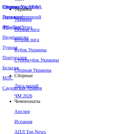
Сборная Украины
Италия
Суперкубок УЕФА
Украина
Германия
Лига конференций
Украина
Франция
ЛЧ - Top News
Первая лига
Нидерланды
Вторая лига
Турция
Кубок Украины
Португалия
Суперкубок Украины
Бельгия
Сборная Украины
Сборные
МЛС
Лига наций
Саудовская Аравия
ЧМ 2026
Чемпионаты
Англия
Испания
АПЛ Top News