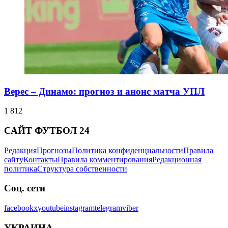
Верес – Динамо: прогноз и анонс матча УПЛ
1 812
САЙТ ФУТБОЛ 24
Редакция
Прогнозы
Политика конфиденциальности
Правила
сайту
Контакты
Правила комментирования
Редакционная
политика
Структура собственности
Соц. сети
facebook
x
youtube
instagram
telegram
viber
УКРАИНА