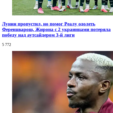
Лунин пропустил, но помог Реалу одолеть
Ференцварош, Жирона с 2 украинцами потеряла
победу над аутсайдером 3-й лиги
5 772