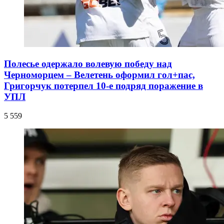
Полесье одержало волевую победу над
Черноморцем – Велетень оформил гол+пас,
Григорчук потерпел 10-е подряд поражение в
УПЛ
5 559