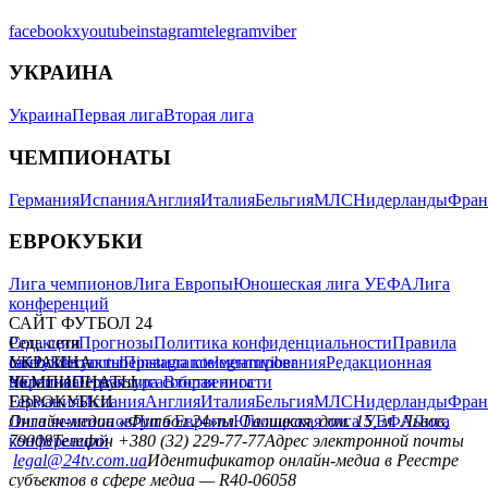
facebook
x
youtube
instagram
telegram
viber
УКРАИНА
Украина
Первая лига
Вторая лига
ЧЕМПИОНАТЫ
Германия
Испания
Англия
Италия
Бельгия
МЛС
Нидерланды
Фран
ЕВРОКУБКИ
Лига чемпионов
Лига Европы
Юношеская лига УЕФА
Лига
конференций
САЙТ ФУТБОЛ 24
Редакция
Соц. сети
Прогнозы
Политика конфиденциальности
Правила
сайту
facebook
УКРАИНА
Контакты
x
youtube
Правила комментирования
instagram
telegram
viber
Редакционная
политика
Украина
ЧЕМПИОНАТЫ
Первая лига
Структура собственности
Вторая лига
Германия
ЕВРОКУБКИ
Испания
Англия
Италия
Бельгия
МЛС
Нидерланды
Фран
Лига чемпионов
Онлайн-медиа «Футбол 24»
Лига Европы
пл. Галицкая, дом. 15, м. Львов,
Юношеская лига УЕФА
Лига
конференций
79008
Телефон +380 (32) 229-77-77
Адрес электронной почты
legal@24tv.com.ua
Идентификатор онлайн-медиа в Реестре
субъектов в сфере медиа — R40-06058