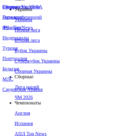
Сборная Украины
Италия
Суперкубок УЕФА
Украина
Германия
Лига конференций
Украина
Франция
ЛЧ - Top News
Первая лига
Нидерланды
Вторая лига
Турция
Кубок Украины
Португалия
Суперкубок Украины
Бельгия
Сборная Украины
Сборные
МЛС
Лига наций
Саудовская Аравия
ЧМ 2026
Чемпионаты
Англия
Испания
АПЛ Top News