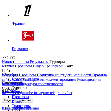
Франция
Германия
Укр
Рус
Новости спорта
Результаты
Турниры
Украина
Статьи
Прогнозы
Видео
Трансферы
Сайт
Сайт
Украина
Сборные
Укр
Рус
Редакция
Прогнозы
Политика конфиденциальности
Правила
Новости спорта
сайту
Контакты
Правила комментирования
Редакционная
Первая лига
Лига наций
Чемпионаты
Результаты
политика
Структура собственности
Турниры
Соц. сети
Вторая лига
ЧМ 2026
Англия
Еврокубки
Статьи
facebook
x
youtube
instagram
telegram
viber
Прогнозы
Кубок Украины
Испания
Лига чемпионов
Ко всем турнирам
Видео
Трансферы
Суперкубок Украины
АПЛ Top News
Лига Европы
Сайт