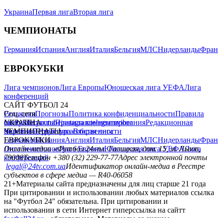
Украина
Первая лига
Вторая лига
ЧЕМПИОНАТЫ
Германия
Испания
Англия
Италия
Бельгия
МЛС
Нидерланды
Фран
ЕВРОКУБКИ
Лига чемпионов
Лига Европы
Юношеская лига УЕФА
Лига
конференций
САЙТ ФУТБОЛ 24
Редакция
Соц. сети
Прогнозы
Политика конфиденциальности
Правила
сайту
facebook
УКРАИНА
Контакты
x
youtube
Правила комментирования
instagram
telegram
viber
Редакционная
политика
Украина
ЧЕМПИОНАТЫ
Первая лига
Структура собственности
Вторая лига
Германия
ЕВРОКУБКИ
Испания
Англия
Италия
Бельгия
МЛС
Нидерланды
Фран
Лига чемпионов
Онлайн-медиа «Футбол 24»
Лига Европы
пл. Галицкая, дом. 15, м. Львов,
Юношеская лига УЕФА
Лига
конференций
79008
Телефон +380 (32) 229-77-77
Адрес электронной почты
legal@24tv.com.ua
Идентификатор онлайн-медиа в Реестре
субъектов в сфере медиа — R40-06058
21+
Материалы сайта предназначены для лиц старше 21 года
При цитировании и использовании любых материалов ссылка
на "Футбол 24" обязательна. При цитировании и
использовании в сети Интернет гиперссылка на сайтт