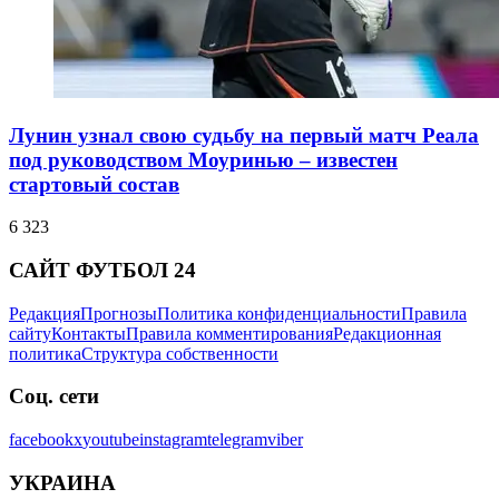
Лунин узнал свою судьбу на первый матч Реала
под руководством Моуринью – известен
стартовый состав
6 323
САЙТ ФУТБОЛ 24
Редакция
Прогнозы
Политика конфиденциальности
Правила
сайту
Контакты
Правила комментирования
Редакционная
политика
Структура собственности
Соц. сети
facebook
x
youtube
instagram
telegram
viber
УКРАИНА