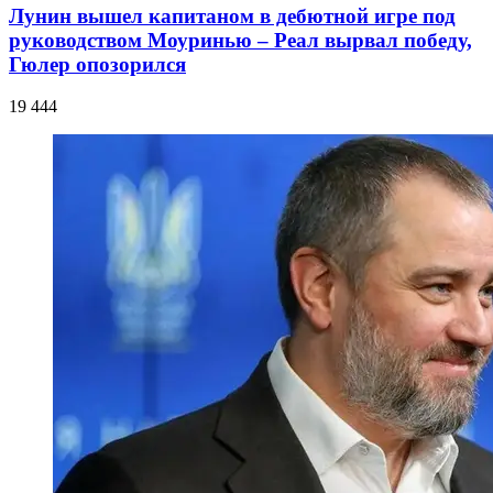
Лунин вышел капитаном в дебютной игре под
руководством Моуринью – Реал вырвал победу,
Гюлер опозорился
19 444