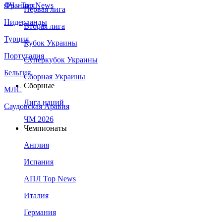
Франция
ЛЧ - Top News
Первая лига
Нидерланды
Вторая лига
Турция
Кубок Украины
Португалия
Суперкубок Украины
Бельгия
Сборная Украины
Сборные
МЛС
Лига наций
Саудовская Аравия
ЧМ 2026
Чемпионаты
Англия
Испания
АПЛ Top News
Италия
Германия