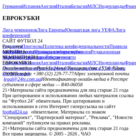
Германия
Испания
Англия
Италия
Бельгия
МЛС
Нидерланды
Фран
ЕВРОКУБКИ
Лига чемпионов
Лига Европы
Юношеская лига УЕФА
Лига
конференций
САЙТ ФУТБОЛ 24
Редакция
Соц. сети
Прогнозы
Политика конфиденциальности
Правила
сайту
facebook
УКРАИНА
Контакты
x
youtube
Правила комментирования
instagram
telegram
viber
Редакционная
политика
Украина
ЧЕМПИОНАТЫ
Первая лига
Структура собственности
Вторая лига
Германия
ЕВРОКУБКИ
Испания
Англия
Италия
Бельгия
МЛС
Нидерланды
Фран
Лига чемпионов
Онлайн-медиа «Футбол 24»
Лига Европы
пл. Галицкая, дом. 15, м. Львов,
Юношеская лига УЕФА
Лига
конференций
79008
Телефон +380 (32) 229-77-77
Адрес электронной почты
legal@24tv.com.ua
Идентификатор онлайн-медиа в Реестре
субъектов в сфере медиа — R40-06058
21+
Материалы сайта предназначены для лиц старше 21 года
При цитировании и использовании любых материалов ссылка
на "Футбол 24" обязательна. При цитировании и
использовании в сети Интернет гиперссылка на сайтт
football24.ua
обязательное. Материалы со знаком
"Спецпроект", "Партнерский материал", "Реклама", "Новости
компаний" публикуем на правах рекламы.
21+
Материалы сайта предназначены для лиц старше 21 года
Все права защищены. © 2005 -
2026
, ЧАО