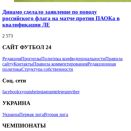
Динамо сделало заявление по поводу
российского флага на матче против ПАОКа в
квалификации ЛЕ
2 573
САЙТ ФУТБОЛ 24
Редакция
Прогнозы
Политика конфиденциальности
Правила
сайту
Контакты
Правила комментирования
Редакционная
политика
Структура собственности
Соц. сети
facebook
x
youtube
instagram
telegram
viber
УКРАИНА
Украина
Первая лига
Вторая лига
ЧЕМПИОНАТЫ