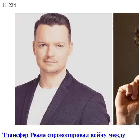
11 224
Трансфер Реала спровоцировал войну между