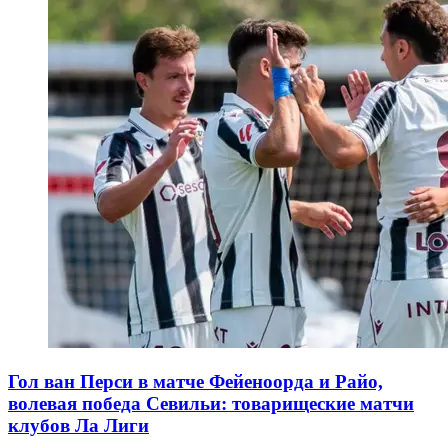
Гол ван Перси в матче Фейеноорда и Райо,
волевая победа Севильи: товарищеские матчи
клубов Ла Лиги