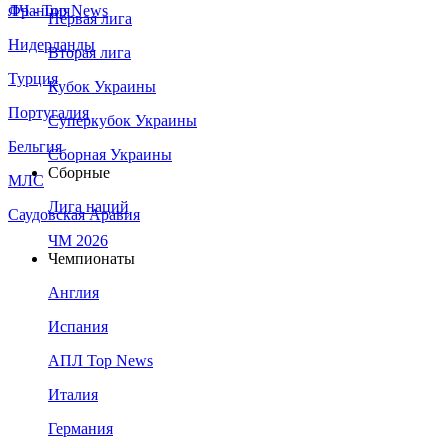
Франция
ЛЧ - Top News
Первая лига
Нидерланды
Вторая лига
Турция
Кубок Украины
Португалия
Суперкубок Украины
Бельгия
Сборная Украины
Сборные
МЛС
Лига наций
Саудовская Аравия
ЧМ 2026
Чемпионаты
Англия
Испания
АПЛ Top News
Италия
Германия