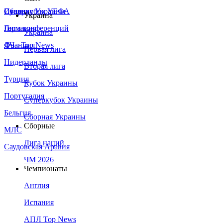
Сборная Украины
Италия
Суперкубок УЕФА
Украина
Германия
Лига конференций
Украина
Франция
ЛЧ - Top News
Первая лига
Нидерланды
Вторая лига
Турция
Кубок Украины
Португалия
Суперкубок Украины
Бельгия
Сборная Украины
Сборные
МЛС
Лига наций
Саудовская Аравия
ЧМ 2026
Чемпионаты
Англия
Испания
АПЛ Top News