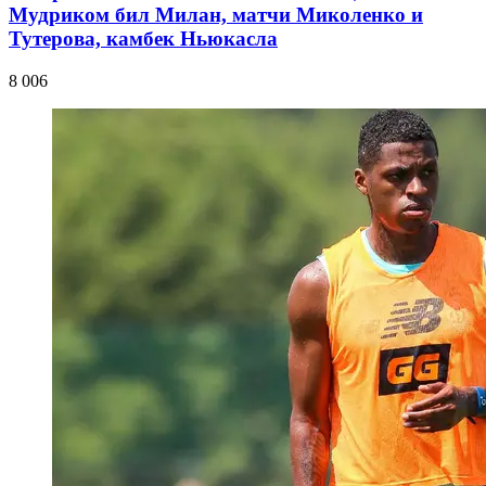
Мудриком бил Милан, матчи Миколенко и
Тутерова, камбек Ньюкасла
8 006