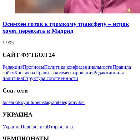
Осимхен готов к громкому трансферу – игрок
хочет переехать в Мадрид
1 995
САЙТ ФУТБОЛ 24
Редакция
Прогнозы
Политика конфиденциальности
Правила
сайту
Контакты
Правила комментирования
Редакционная
политика
Структура собственности
Соц. сети
facebook
x
youtube
instagram
telegram
viber
УКРАИНА
Украина
Первая лига
Вторая лига
ЧЕМПИОНАТЫ