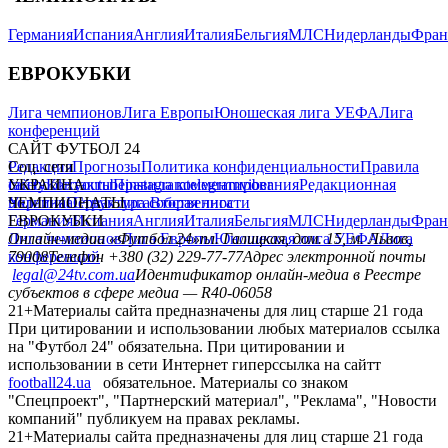
Германия
Испания
Англия
Италия
Бельгия
МЛС
Нидерланды
Фран
ЕВРОКУБКИ
Лига чемпионов
Лига Европы
Юношеская лига УЕФА
Лига
конференций
САЙТ ФУТБОЛ 24
Редакция
Соц. сети
Прогнозы
Политика конфиденциальности
Правила
сайту
facebook
УКРАИНА
Контакты
x
youtube
Правила комментирования
instagram
telegram
viber
Редакционная
политика
Украина
ЧЕМПИОНАТЫ
Первая лига
Структура собственности
Вторая лига
Германия
ЕВРОКУБКИ
Испания
Англия
Италия
Бельгия
МЛС
Нидерланды
Фран
Лига чемпионов
Онлайн-медиа «Футбол 24»
Лига Европы
пл. Галицкая, дом. 15, м. Львов,
Юношеская лига УЕФА
Лига
конференций
79008
Телефон +380 (32) 229-77-77
Адрес электронной почты
legal@24tv.com.ua
Идентификатор онлайн-медиа в Реестре
субъектов в сфере медиа — R40-06058
21+
Материалы сайта предназначены для лиц старше 21 года
При цитировании и использовании любых материалов ссылка
на "Футбол 24" обязательна. При цитировании и
использовании в сети Интернет гиперссылка на сайтт
football24.ua
обязательное. Материалы со знаком
"Спецпроект", "Партнерский материал", "Реклама", "Новости
компаний" публикуем на правах рекламы.
21+
Материалы сайта предназначены для лиц старше 21 года