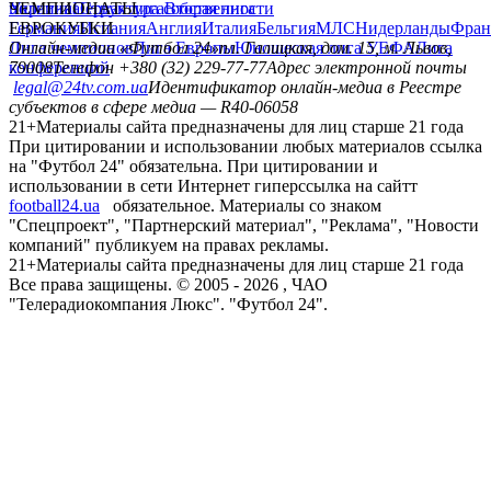
политика
Украина
ЧЕМПИОНАТЫ
Первая лига
Структура собственности
Вторая лига
Германия
ЕВРОКУБКИ
Испания
Англия
Италия
Бельгия
МЛС
Нидерланды
Фран
Лига чемпионов
Онлайн-медиа «Футбол 24»
Лига Европы
пл. Галицкая, дом. 15, м. Львов,
Юношеская лига УЕФА
Лига
конференций
79008
Телефон +380 (32) 229-77-77
Адрес электронной почты
legal@24tv.com.ua
Идентификатор онлайн-медиа в Реестре
субъектов в сфере медиа — R40-06058
21+
Материалы сайта предназначены для лиц старше 21 года
При цитировании и использовании любых материалов ссылка
на "Футбол 24" обязательна. При цитировании и
использовании в сети Интернет гиперссылка на сайтт
football24.ua
обязательное. Материалы со знаком
"Спецпроект", "Партнерский материал", "Реклама", "Новости
компаний" публикуем на правах рекламы.
21+
Материалы сайта предназначены для лиц старше 21 года
Все права защищены. © 2005 -
2026
, ЧАО
"Телерадиокомпания Люкс". "Футбол 24".