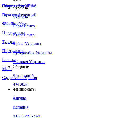
Сборная Украины
Италия
Суперкубок УЕФА
Украина
Германия
Лига конференций
Украина
Франция
ЛЧ - Top News
Первая лига
Нидерланды
Вторая лига
Турция
Кубок Украины
Португалия
Суперкубок Украины
Бельгия
Сборная Украины
Сборные
МЛС
Лига наций
Саудовская Аравия
ЧМ 2026
Чемпионаты
Англия
Испания
АПЛ Top News