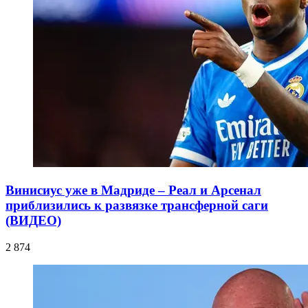
Винисиус уже в Мадриде – Реал и Арсенал
приблизились к развязке трансферной саги
(ВИДЕО)
2 874