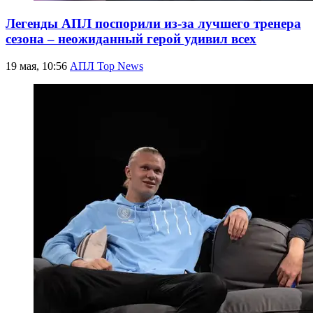
Легенды АПЛ поспорили из-за лучшего тренера
сезона – неожиданный герой удивил всех
19 мая, 10:56
АПЛ Top News