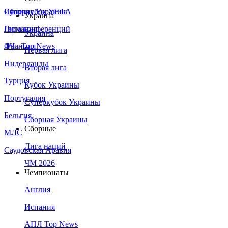
Сборная Украины
Италия
Суперкубок УЕФА
Украина
Германия
Лига конференций
Украина
Франция
ЛЧ - Top News
Первая лига
Нидерланды
Вторая лига
Турция
Кубок Украины
Португалия
Суперкубок Украины
Бельгия
Сборная Украины
Сборные
МЛС
Лига наций
Саудовская Аравия
ЧМ 2026
Чемпионаты
Англия
Испания
АПЛ Top News