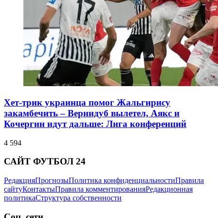
Хет-трик украинца помог Жальгирису
закамбечить – Вернидуб вылетел, Аякс и
Кочергин идут дальше: Лига конференций
4 594
САЙТ ФУТБОЛ 24
Редакция
Прогнозы
Политика конфиденциальности
Правила
сайту
Контакты
Правила комментирования
Редакционная
политика
Структура собственности
Соц. сети