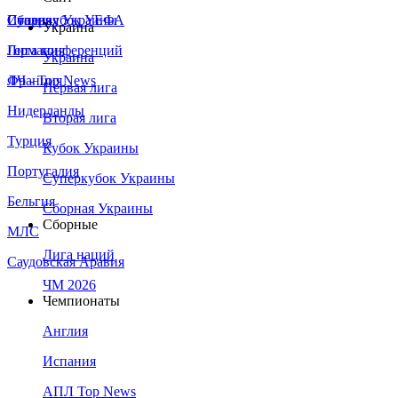
Сборная Украины
Италия
Суперкубок УЕФА
Украина
Германия
Лига конференций
Украина
Франция
ЛЧ - Top News
Первая лига
Нидерланды
Вторая лига
Турция
Кубок Украины
Португалия
Суперкубок Украины
Бельгия
Сборная Украины
Сборные
МЛС
Лига наций
Саудовская Аравия
ЧМ 2026
Чемпионаты
Англия
Испания
АПЛ Top News