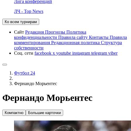
Лига конференций
ЛЧ - Top News
Ко всем турнирам
Сайт
Редакция
Прогнозы
Политика
конфиденциальности
Правила сайту
Контакты
Правила
комментирования
Редакционная политика
Структура
собственности
Соц. сети
facebook
x
youtube
instagram
telegram
viber
Футбол 24
Фернандо Морьентес
Фернандо Морьентес
Компактно
Большие карточки