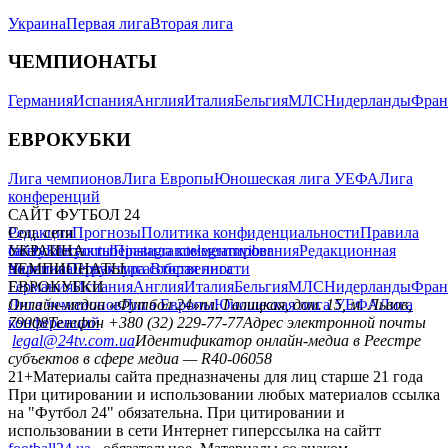
Украина
Первая лига
Вторая лига
ЧЕМПИОНАТЫ
Германия
Испания
Англия
Италия
Бельгия
МЛС
Нидерланды
Фран
ЕВРОКУБКИ
Лига чемпионов
Лига Европы
Юношеская лига УЕФА
Лига
конференций
САЙТ ФУТБОЛ 24
Редакция
Соц. сети
Прогнозы
Политика конфиденциальности
Правила
сайту
facebook
УКРАИНА
Контакты
x
youtube
Правила комментирования
instagram
telegram
viber
Редакционная
политика
Украина
ЧЕМПИОНАТЫ
Первая лига
Структура собственности
Вторая лига
Германия
ЕВРОКУБКИ
Испания
Англия
Италия
Бельгия
МЛС
Нидерланды
Фран
Лига чемпионов
Онлайн-медиа «Футбол 24»
Лига Европы
пл. Галицкая, дом. 15, м. Львов,
Юношеская лига УЕФА
Лига
конференций
79008
Телефон +380 (32) 229-77-77
Адрес электронной почты
legal@24tv.com.ua
Идентификатор онлайн-медиа в Реестре
субъектов в сфере медиа — R40-06058
21+
Материалы сайта предназначены для лиц старше 21 года
При цитировании и использовании любых материалов ссылка
на "Футбол 24" обязательна. При цитировании и
использовании в сети Интернет гиперссылка на сайтт