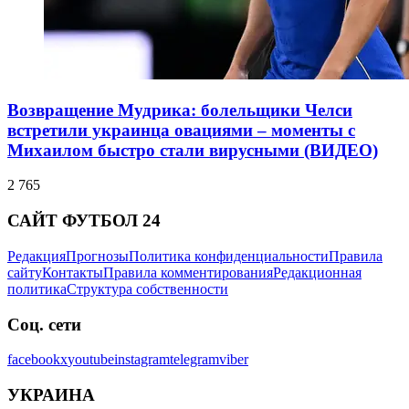
Возвращение Мудрика: болельщики Челси
встретили украинца овациями – моменты с
Михаилом быстро стали вирусными (ВИДЕО)
2 765
САЙТ ФУТБОЛ 24
Редакция
Прогнозы
Политика конфиденциальности
Правила
сайту
Контакты
Правила комментирования
Редакционная
политика
Структура собственности
Соц. сети
facebook
x
youtube
instagram
telegram
viber
УКРАИНА