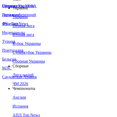
Сборная Украины
Италия
Суперкубок УЕФА
Украина
Германия
Лига конференций
Украина
Франция
ЛЧ - Top News
Первая лига
Нидерланды
Вторая лига
Турция
Кубок Украины
Португалия
Суперкубок Украины
Бельгия
Сборная Украины
Сборные
МЛС
Лига наций
Саудовская Аравия
ЧМ 2026
Чемпионаты
Англия
Испания
АПЛ Top News