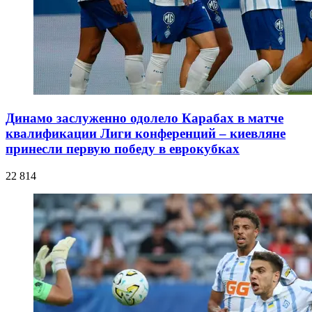
Динамо заслуженно одолело Карабах в матче
квалификации Лиги конференций – киевляне
принесли первую победу в еврокубках
22 814