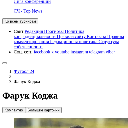
Лига конференций
ЛЧ - Top News
Ко всем турнирам
Сайт
Редакция
Прогнозы
Политика
конфиденциальности
Правила сайту
Контакты
Правила
комментирования
Редакционная политика
Структура
собственности
Соц. сети
facebook
x
youtube
instagram
telegram
viber
Футбол 24
Фарук Коджа
Фарук Коджа
Компактно
Большие карточки