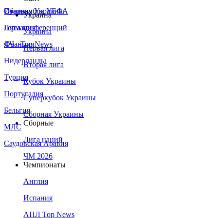
Сборная Украины
Италия
Суперкубок УЕФА
Украина
Германия
Лига конференций
Украина
Франция
ЛЧ - Top News
Первая лига
Нидерланды
Вторая лига
Турция
Кубок Украины
Португалия
Суперкубок Украины
Бельгия
Сборная Украины
Сборные
МЛС
Лига наций
Саудовская Аравия
ЧМ 2026
Чемпионаты
Англия
Испания
АПЛ Top News