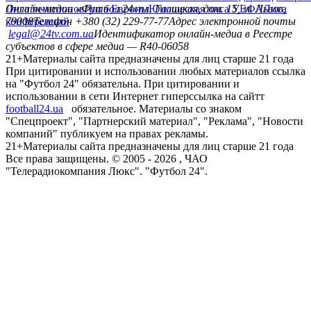
Лига чемпионов
Онлайн-медиа «Футбол 24»
Лига Европы
пл. Галицкая, дом. 15, м. Львов,
Юношеская лига УЕФА
Лига
конференций
79008
Телефон +380 (32) 229-77-77
Адрес электронной почты
legal@24tv.com.ua
Идентификатор онлайн-медиа в Реестре
субъектов в сфере медиа — R40-06058
21+
Материалы сайта предназначены для лиц старше 21 года
При цитировании и использовании любых материалов ссылка
на "Футбол 24" обязательна. При цитировании и
использовании в сети Интернет гиперссылка на сайтт
football24.ua
обязательное. Материалы со знаком
"Спецпроект", "Партнерский материал", "Реклама", "Новости
компаний" публикуем на правах рекламы.
21+
Материалы сайта предназначены для лиц старше 21 года
Все права защищены. © 2005 -
2026
, ЧАО
"Телерадиокомпания Люкс". "Футбол 24".