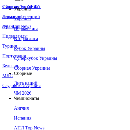
Сборная Украины
Италия
Суперкубок УЕФА
Украина
Германия
Лига конференций
Украина
Франция
ЛЧ - Top News
Первая лига
Нидерланды
Вторая лига
Турция
Кубок Украины
Португалия
Суперкубок Украины
Бельгия
Сборная Украины
Сборные
МЛС
Лига наций
Саудовская Аравия
ЧМ 2026
Чемпионаты
Англия
Испания
АПЛ Top News