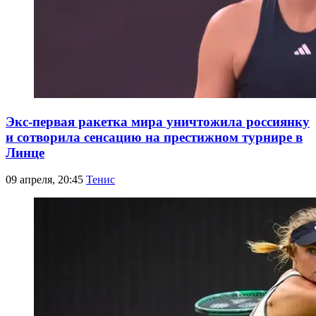
Экс-первая ракетка мира уничтожила россиянку
и сотворила сенсацию на престижном турнире в
Линце
09 апреля, 20:45
Тенис