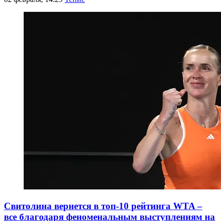
Свитолина вернется в топ-10 рейтинга WTA –
все благодаря феноменальным выступлениям на