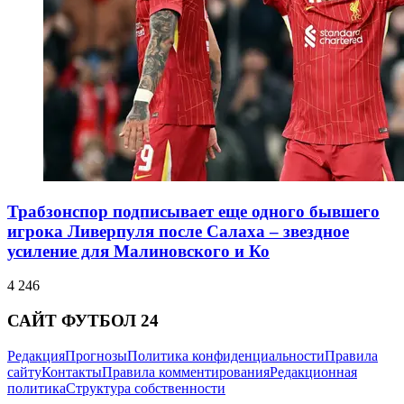
Трабзонспор подписывает еще одного бывшего
игрока Ливерпуля после Салаха – звездное
усиление для Малиновского и Ко
4 246
САЙТ ФУТБОЛ 24
Редакция
Прогнозы
Политика конфиденциальности
Правила
сайту
Контакты
Правила комментирования
Редакционная
политика
Структура собственности