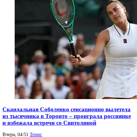
Скандальная Соболенко сенсационно вылетела
из тысячника в Торонто – проиграла россиянке
и избежала встречи со Свитолиной
Вчера, 04:51
Тенис