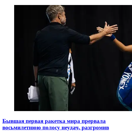
Бывшая первая ракетка мира прервала
восьмилетнюю полосу неудач, разгромив