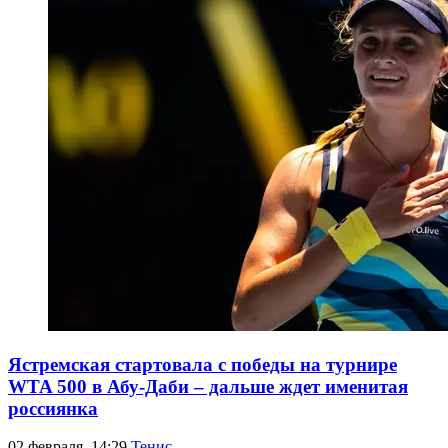
Ястремская стартовала с победы на турнире
WTA 500 в Абу-Даби – дальше ждет именитая
россиянка
02 февраля, 14:29
Тенис