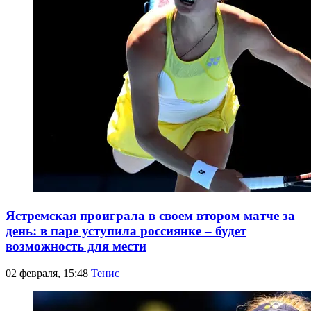
Ястремская проиграла в своем втором матче за
день: в паре уступила россиянке – будет
возможность для мести
02 февраля, 15:48
Тенис