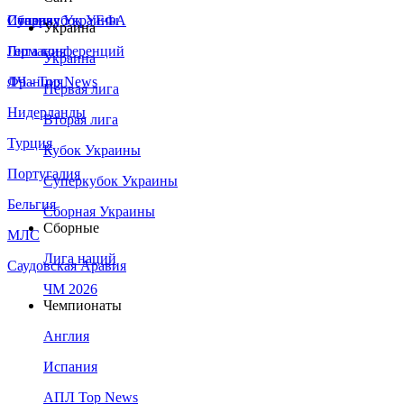
Сборная Украины
Италия
Суперкубок УЕФА
Украина
Германия
Лига конференций
Украина
Франция
ЛЧ - Top News
Первая лига
Нидерланды
Вторая лига
Турция
Кубок Украины
Португалия
Суперкубок Украины
Бельгия
Сборная Украины
Сборные
МЛС
Лига наций
Саудовская Аравия
ЧМ 2026
Чемпионаты
Англия
Испания
АПЛ Top News