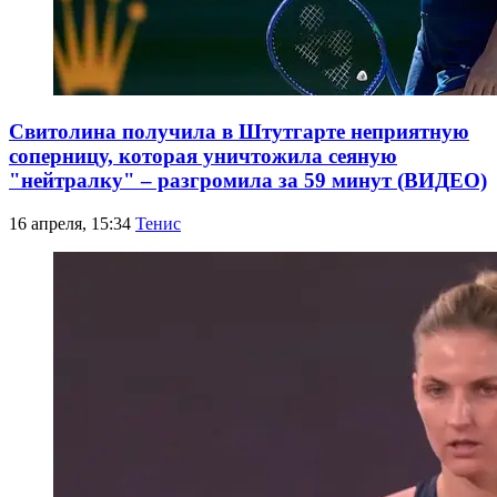
Свитолина получила в Штутгарте неприятную
соперницу, которая уничтожила сеяную
"нейтралку" – разгромила за 59 минут (ВИДЕО)
16 апреля, 15:34
Тенис