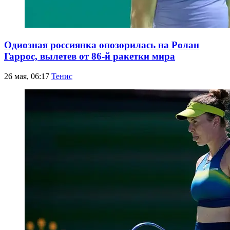
Одиозная россиянка опозорилась на Ролан
Гаррос, вылетев от 86-й ракетки мира
26 мая, 06:17
Тенис