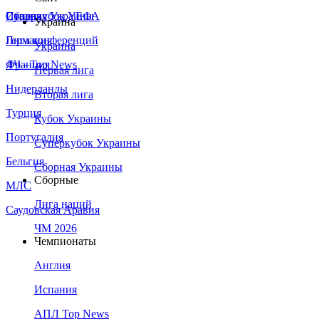
Сборная Украины
Италия
Суперкубок УЕФА
Украина
Германия
Лига конференций
Украина
Франция
ЛЧ - Top News
Первая лига
Нидерланды
Вторая лига
Турция
Кубок Украины
Португалия
Суперкубок Украины
Бельгия
Сборная Украины
Сборные
МЛС
Лига наций
Саудовская Аравия
ЧМ 2026
Чемпионаты
Англия
Испания
АПЛ Top News