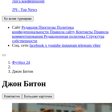
Лига конференций
ЛЧ - Top News
Ко всем турнирам
Сайт
Редакция
Прогнозы
Политика
конфиденциальности
Правила сайту
Контакты
Правила
комментирования
Редакционная политика
Структура
собственности
Соц. сети
facebook
x
youtube
instagram
telegram
viber
Футбол 24
Джон Битон
Джон Битон
Компактно
Большие карточки