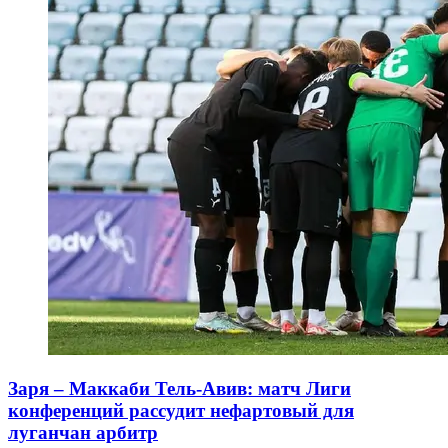
Заря – Маккаби Тель-Авив: матч Лиги
конференций рассудит нефартовый для
луганчан арбитр