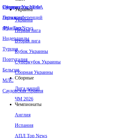
Сборная Украины
Италия
Суперкубок УЕФА
Украина
Германия
Лига конференций
Украина
Франция
ЛЧ - Top News
Первая лига
Нидерланды
Вторая лига
Турция
Кубок Украины
Португалия
Суперкубок Украины
Бельгия
Сборная Украины
Сборные
МЛС
Лига наций
Саудовская Аравия
ЧМ 2026
Чемпионаты
Англия
Испания
АПЛ Top News