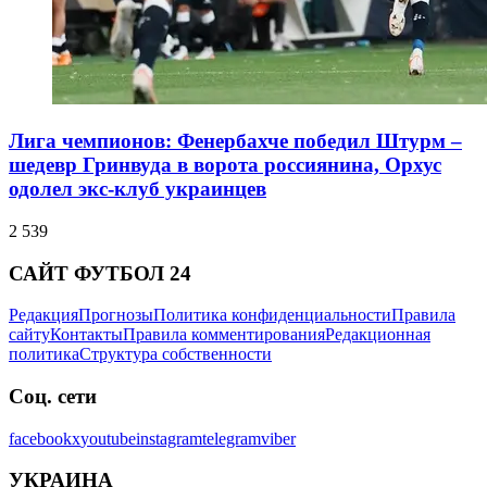
Лига чемпионов: Фенербахче победил Штурм –
шедевр Гринвуда в ворота россиянина, Орхус
одолел экс-клуб украинцев
2 539
САЙТ ФУТБОЛ 24
Редакция
Прогнозы
Политика конфиденциальности
Правила
сайту
Контакты
Правила комментирования
Редакционная
политика
Структура собственности
Соц. сети
facebook
x
youtube
instagram
telegram
viber
УКРАИНА