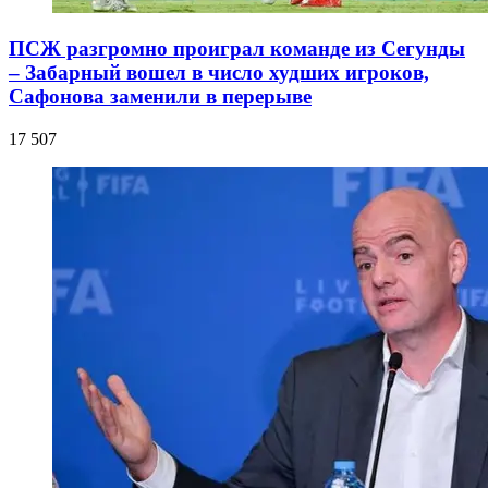
ПСЖ разгромно проиграл команде из Сегунды
– Забарный вошел в число худших игроков,
Сафонова заменили в перерыве
17 507