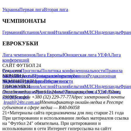
Украина
Первая лига
Вторая лига
ЧЕМПИОНАТЫ
Германия
Испания
Англия
Италия
Бельгия
МЛС
Нидерланды
Фран
ЕВРОКУБКИ
Лига чемпионов
Лига Европы
Юношеская лига УЕФА
Лига
конференций
САЙТ ФУТБОЛ 24
Редакция
Соц. сети
Прогнозы
Политика конфиденциальности
Правила
сайту
facebook
УКРАИНА
Контакты
x
youtube
Правила комментирования
instagram
telegram
viber
Редакционная
политика
Украина
ЧЕМПИОНАТЫ
Первая лига
Структура собственности
Вторая лига
Германия
ЕВРОКУБКИ
Испания
Англия
Италия
Бельгия
МЛС
Нидерланды
Фран
Лига чемпионов
Онлайн-медиа «Футбол 24»
Лига Европы
пл. Галицкая, дом. 15, м. Львов,
Юношеская лига УЕФА
Лига
конференций
79008
Телефон +380 (32) 229-77-77
Адрес электронной почты
legal@24tv.com.ua
Идентификатор онлайн-медиа в Реестре
субъектов в сфере медиа — R40-06058
21+
Материалы сайта предназначены для лиц старше 21 года
При цитировании и использовании любых материалов ссылка
на "Футбол 24" обязательна. При цитировании и
использовании в сети Интернет гиперссылка на сайтт