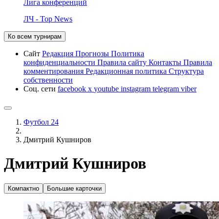
Лига конференций
ЛЧ - Top News
Ко всем турнирам
Сайт
Редакция
Прогнозы
Политика
конфиденциальности
Правила сайту
Контакты
Правила
комментирования
Редакционная политика
Структура
собственности
Соц. сети
facebook
x
youtube
instagram
telegram
viber
Футбол 24
Дмитрий Кушниров
Дмитрий Кушниров
Компактно
Большие карточки