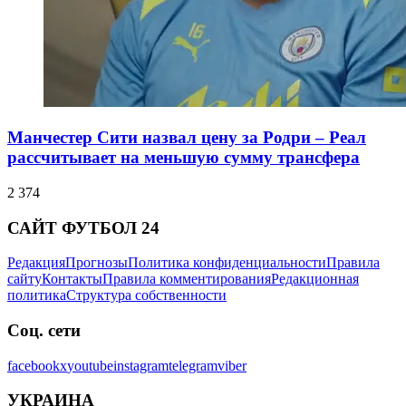
Манчестер Сити назвал цену за Родри – Реал
рассчитывает на меньшую сумму трансфера
2 374
САЙТ ФУТБОЛ 24
Редакция
Прогнозы
Политика конфиденциальности
Правила
сайту
Контакты
Правила комментирования
Редакционная
политика
Структура собственности
Соц. сети
facebook
x
youtube
instagram
telegram
viber
УКРАИНА