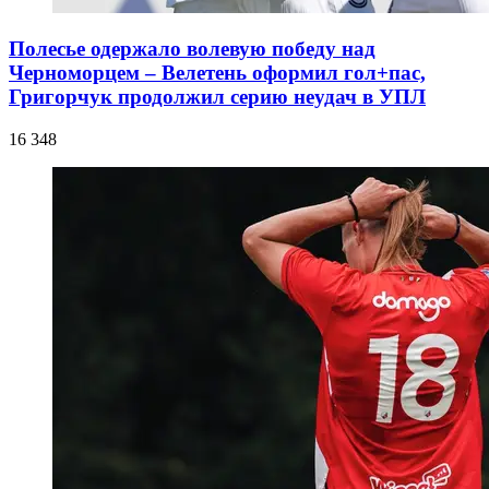
Полесье одержало волевую победу над
Черноморцем – Велетень оформил гол+пас,
Григорчук продолжил серию неудач в УПЛ
16 348