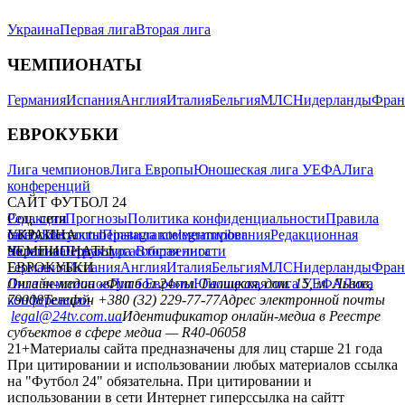
Украина
Первая лига
Вторая лига
ЧЕМПИОНАТЫ
Германия
Испания
Англия
Италия
Бельгия
МЛС
Нидерланды
Фран
ЕВРОКУБКИ
Лига чемпионов
Лига Европы
Юношеская лига УЕФА
Лига
конференций
САЙТ ФУТБОЛ 24
Редакция
Соц. сети
Прогнозы
Политика конфиденциальности
Правила
сайту
facebook
УКРАИНА
Контакты
x
youtube
Правила комментирования
instagram
telegram
viber
Редакционная
политика
Украина
ЧЕМПИОНАТЫ
Первая лига
Структура собственности
Вторая лига
Германия
ЕВРОКУБКИ
Испания
Англия
Италия
Бельгия
МЛС
Нидерланды
Фран
Лига чемпионов
Онлайн-медиа «Футбол 24»
Лига Европы
пл. Галицкая, дом. 15, м. Львов,
Юношеская лига УЕФА
Лига
конференций
79008
Телефон +380 (32) 229-77-77
Адрес электронной почты
legal@24tv.com.ua
Идентификатор онлайн-медиа в Реестре
субъектов в сфере медиа — R40-06058
21+
Материалы сайта предназначены для лиц старше 21 года
При цитировании и использовании любых материалов ссылка
на "Футбол 24" обязательна. При цитировании и
использовании в сети Интернет гиперссылка на сайтт