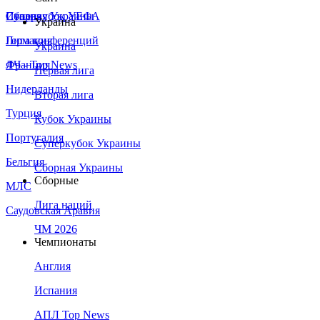
Сборная Украины
Италия
Суперкубок УЕФА
Украина
Германия
Лига конференций
Украина
Франция
ЛЧ - Top News
Первая лига
Нидерланды
Вторая лига
Турция
Кубок Украины
Португалия
Суперкубок Украины
Бельгия
Сборная Украины
Сборные
МЛС
Лига наций
Саудовская Аравия
ЧМ 2026
Чемпионаты
Англия
Испания
АПЛ Top News