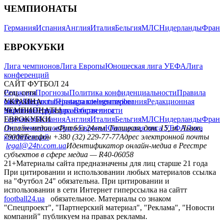
ЧЕМПИОНАТЫ
Германия
Испания
Англия
Италия
Бельгия
МЛС
Нидерланды
Фран
ЕВРОКУБКИ
Лига чемпионов
Лига Европы
Юношеская лига УЕФА
Лига
конференций
САЙТ ФУТБОЛ 24
Редакция
Соц. сети
Прогнозы
Политика конфиденциальности
Правила
сайту
facebook
УКРАИНА
Контакты
x
youtube
Правила комментирования
instagram
telegram
viber
Редакционная
политика
Украина
ЧЕМПИОНАТЫ
Первая лига
Структура собственности
Вторая лига
Германия
ЕВРОКУБКИ
Испания
Англия
Италия
Бельгия
МЛС
Нидерланды
Фран
Лига чемпионов
Онлайн-медиа «Футбол 24»
Лига Европы
пл. Галицкая, дом. 15, м. Львов,
Юношеская лига УЕФА
Лига
конференций
79008
Телефон +380 (32) 229-77-77
Адрес электронной почты
legal@24tv.com.ua
Идентификатор онлайн-медиа в Реестре
субъектов в сфере медиа — R40-06058
21+
Материалы сайта предназначены для лиц старше 21 года
При цитировании и использовании любых материалов ссылка
на "Футбол 24" обязательна. При цитировании и
использовании в сети Интернет гиперссылка на сайтт
football24.ua
обязательное. Материалы со знаком
"Спецпроект", "Партнерский материал", "Реклама", "Новости
компаний" публикуем на правах рекламы.