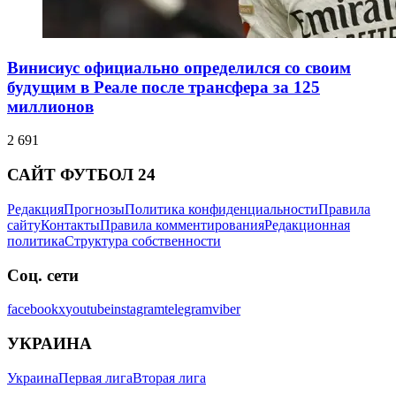
Винисиус официально определился со своим
будущим в Реале после трансфера за 125
миллионов
2 691
САЙТ ФУТБОЛ 24
Редакция
Прогнозы
Политика конфиденциальности
Правила
сайту
Контакты
Правила комментирования
Редакционная
политика
Структура собственности
Соц. сети
facebook
x
youtube
instagram
telegram
viber
УКРАИНА
Украина
Первая лига
Вторая лига