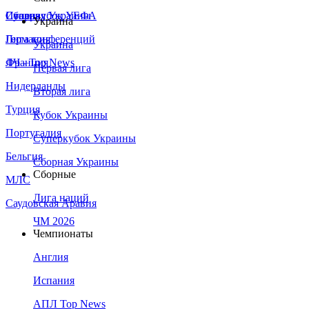
Сборная Украины
Италия
Суперкубок УЕФА
Украина
Германия
Лига конференций
Украина
Франция
ЛЧ - Top News
Первая лига
Нидерланды
Вторая лига
Турция
Кубок Украины
Португалия
Суперкубок Украины
Бельгия
Сборная Украины
Сборные
МЛС
Лига наций
Саудовская Аравия
ЧМ 2026
Чемпионаты
Англия
Испания
АПЛ Top News