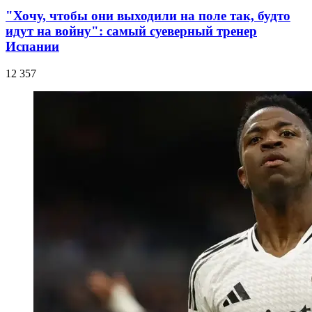
"Хочу, чтобы они выходили на поле так, будто
идут на войну": самый суеверный тренер
Испании
12 357