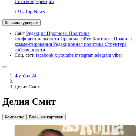
Лига конференций
ЛЧ - Top News
Ко всем турнирам
Сайт
Редакция
Прогнозы
Политика
конфиденциальности
Правила сайту
Контакты
Правила
комментирования
Редакционная политика
Структура
собственности
Соц. сети
facebook
x
youtube
instagram
telegram
viber
Футбол 24
Делия Смит
Делия Смит
Компактно
Большие карточки