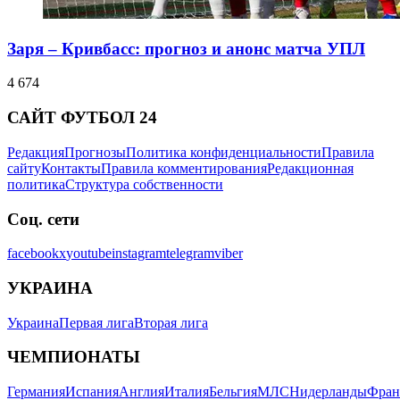
Заря – Кривбасс: прогноз и анонс матча УПЛ
4 674
САЙТ ФУТБОЛ 24
Редакция
Прогнозы
Политика конфиденциальности
Правила
сайту
Контакты
Правила комментирования
Редакционная
политика
Структура собственности
Соц. сети
facebook
x
youtube
instagram
telegram
viber
УКРАИНА
Украина
Первая лига
Вторая лига
ЧЕМПИОНАТЫ
Германия
Испания
Англия
Италия
Бельгия
МЛС
Нидерланды
Фран