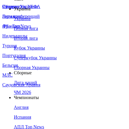
Сборная Украины
Италия
Суперкубок УЕФА
Украина
Германия
Лига конференций
Украина
Франция
ЛЧ - Top News
Первая лига
Нидерланды
Вторая лига
Турция
Кубок Украины
Португалия
Суперкубок Украины
Бельгия
Сборная Украины
Сборные
МЛС
Лига наций
Саудовская Аравия
ЧМ 2026
Чемпионаты
Англия
Испания
АПЛ Top News