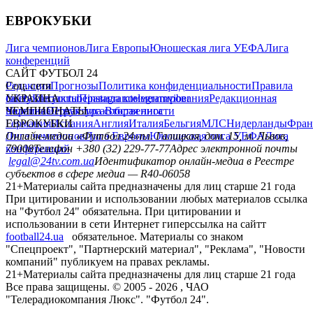
ЕВРОКУБКИ
Лига чемпионов
Лига Европы
Юношеская лига УЕФА
Лига
конференций
САЙТ ФУТБОЛ 24
Редакция
Соц. сети
Прогнозы
Политика конфиденциальности
Правила
сайту
facebook
УКРАИНА
Контакты
x
youtube
Правила комментирования
instagram
telegram
viber
Редакционная
политика
Украина
ЧЕМПИОНАТЫ
Первая лига
Структура собственности
Вторая лига
Германия
ЕВРОКУБКИ
Испания
Англия
Италия
Бельгия
МЛС
Нидерланды
Фран
Лига чемпионов
Онлайн-медиа «Футбол 24»
Лига Европы
пл. Галицкая, дом. 15, м. Львов,
Юношеская лига УЕФА
Лига
конференций
79008
Телефон +380 (32) 229-77-77
Адрес электронной почты
legal@24tv.com.ua
Идентификатор онлайн-медиа в Реестре
субъектов в сфере медиа — R40-06058
21+
Материалы сайта предназначены для лиц старше 21 года
При цитировании и использовании любых материалов ссылка
на "Футбол 24" обязательна. При цитировании и
использовании в сети Интернет гиперссылка на сайтт
football24.ua
обязательное. Материалы со знаком
"Спецпроект", "Партнерский материал", "Реклама", "Новости
компаний" публикуем на правах рекламы.
21+
Материалы сайта предназначены для лиц старше 21 года
Все права защищены. © 2005 -
2026
, ЧАО
"Телерадиокомпания Люкс". "Футбол 24".