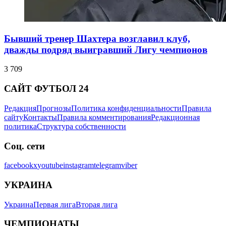
Бывший тренер Шахтера возглавил клуб,
дважды подряд выигравший Лигу чемпионов
3 709
САЙТ ФУТБОЛ 24
Редакция
Прогнозы
Политика конфиденциальности
Правила
сайту
Контакты
Правила комментирования
Редакционная
политика
Структура собственности
Соц. сети
facebook
x
youtube
instagram
telegram
viber
УКРАИНА
Украина
Первая лига
Вторая лига
ЧЕМПИОНАТЫ