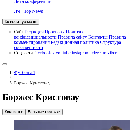
Лига конференций
ЛЧ - Top News
Ко всем турнирам
Сайт
Редакция
Прогнозы
Политика
конфиденциальности
Правила сайту
Контакты
Правила
комментирования
Редакционная политика
Структура
собственности
Соц. сети
facebook
x
youtube
instagram
telegram
viber
Футбол 24
Боржес Кристовау
Боржес Кристовау
Компактно
Большие карточки