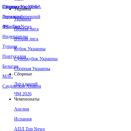
Сборная Украины
Италия
Суперкубок УЕФА
Украина
Германия
Лига конференций
Украина
Франция
ЛЧ - Top News
Первая лига
Нидерланды
Вторая лига
Турция
Кубок Украины
Португалия
Суперкубок Украины
Бельгия
Сборная Украины
Сборные
МЛС
Лига наций
Саудовская Аравия
ЧМ 2026
Чемпионаты
Англия
Испания
АПЛ Top News