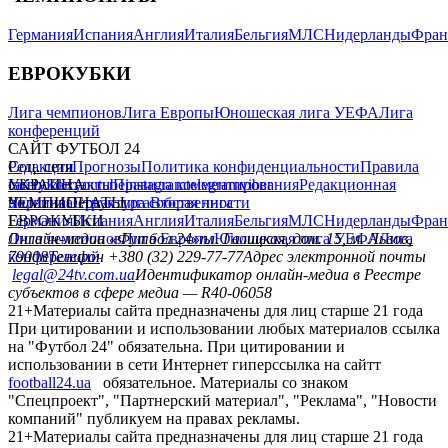
Германия
Испания
Англия
Италия
Бельгия
МЛС
Нидерланды
Фран
ЕВРОКУБКИ
Лига чемпионов
Лига Европы
Юношеская лига УЕФА
Лига
конференций
САЙТ ФУТБОЛ 24
Редакция
Соц. сети
Прогнозы
Политика конфиденциальности
Правила
сайту
facebook
УКРАИНА
Контакты
x
youtube
Правила комментирования
instagram
telegram
viber
Редакционная
политика
Украина
ЧЕМПИОНАТЫ
Первая лига
Структура собственности
Вторая лига
Германия
ЕВРОКУБКИ
Испания
Англия
Италия
Бельгия
МЛС
Нидерланды
Фран
Лига чемпионов
Онлайн-медиа «Футбол 24»
Лига Европы
пл. Галицкая, дом. 15, м. Львов,
Юношеская лига УЕФА
Лига
конференций
79008
Телефон +380 (32) 229-77-77
Адрес электронной почты
legal@24tv.com.ua
Идентификатор онлайн-медиа в Реестре
субъектов в сфере медиа — R40-06058
21+
Материалы сайта предназначены для лиц старше 21 года
При цитировании и использовании любых материалов ссылка
на "Футбол 24" обязательна. При цитировании и
использовании в сети Интернет гиперссылка на сайтт
football24.ua
обязательное. Материалы со знаком
"Спецпроект", "Партнерский материал", "Реклама", "Новости
компаний" публикуем на правах рекламы.
21+
Материалы сайта предназначены для лиц старше 21 года