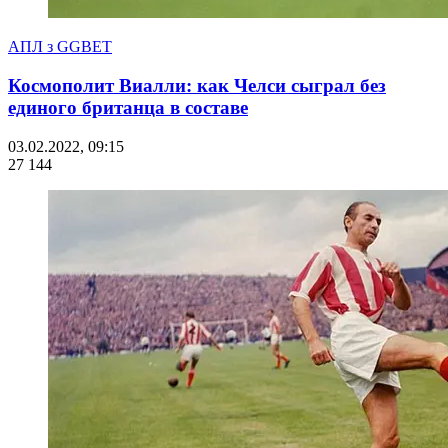
АПЛ з GGBET
Космополит Виалли: как Челси сыграл без
единого британца в составе
03.02.2022, 09:15
27 144