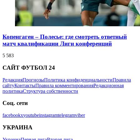
Копенгаген – Полесье: где смотреть ответный
матч квалификации Лиги конференций
5 583
САЙТ ФУТБОЛ 24
Редакция
Прогнозы
Политика конфиденциальности
Правила
сайту
Контакты
Правила комментирования
Редакционная
политика
Структура собственности
Соц. сети
facebook
x
youtube
instagram
telegram
viber
УКРАИНА
Украина
Первая лига
Вторая лига