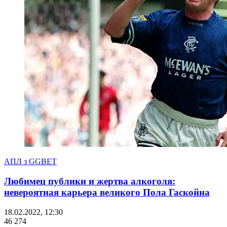
АПЛ з GGBET
Любимец публики и жертва алкоголя:
невероятная карьера великого Пола Гаскойна
18.02.2022, 12:30
46 274