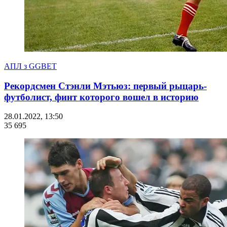
АПЛ з GGBET
Рекордсмен Стэнли Мэтьюз: первый рыцарь-
футболист, финт которого вошел в историю
28.01.2022, 13:50
35 695