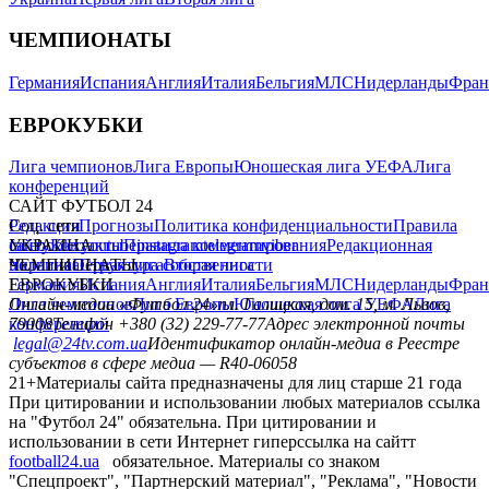
ЧЕМПИОНАТЫ
Германия
Испания
Англия
Италия
Бельгия
МЛС
Нидерланды
Фран
ЕВРОКУБКИ
Лига чемпионов
Лига Европы
Юношеская лига УЕФА
Лига
конференций
САЙТ ФУТБОЛ 24
Редакция
Соц. сети
Прогнозы
Политика конфиденциальности
Правила
сайту
facebook
УКРАИНА
Контакты
x
youtube
Правила комментирования
instagram
telegram
viber
Редакционная
политика
Украина
ЧЕМПИОНАТЫ
Первая лига
Структура собственности
Вторая лига
Германия
ЕВРОКУБКИ
Испания
Англия
Италия
Бельгия
МЛС
Нидерланды
Фран
Лига чемпионов
Онлайн-медиа «Футбол 24»
Лига Европы
пл. Галицкая, дом. 15, м. Львов,
Юношеская лига УЕФА
Лига
конференций
79008
Телефон +380 (32) 229-77-77
Адрес электронной почты
legal@24tv.com.ua
Идентификатор онлайн-медиа в Реестре
субъектов в сфере медиа — R40-06058
21+
Материалы сайта предназначены для лиц старше 21 года
При цитировании и использовании любых материалов ссылка
на "Футбол 24" обязательна. При цитировании и
использовании в сети Интернет гиперссылка на сайтт
football24.ua
обязательное. Материалы со знаком
"Спецпроект", "Партнерский материал", "Реклама", "Новости