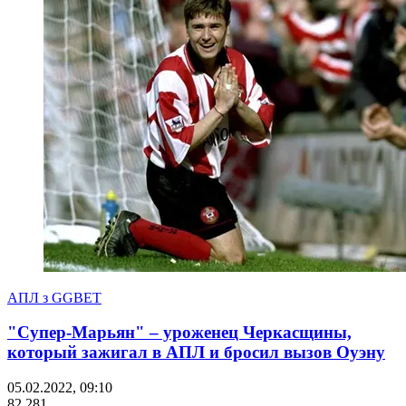
АПЛ з GGBET
"Супер-Марьян" – уроженец Черкасщины,
который зажигал в АПЛ и бросил вызов Оуэну
05.02.2022, 09:10
82 281