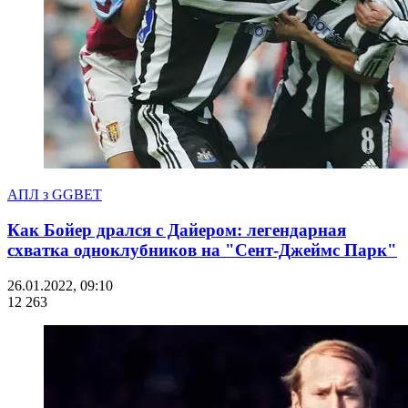
АПЛ з GGBET
Как Бойер дрался с Дайером: легендарная
схватка одноклубников на "Сент-Джеймс Парк"
26.01.2022, 09:10
12 263