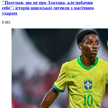
"Подумав, що це про Златана, але побачив
себе": історія шведської легенди з магічним
ударом
8 881