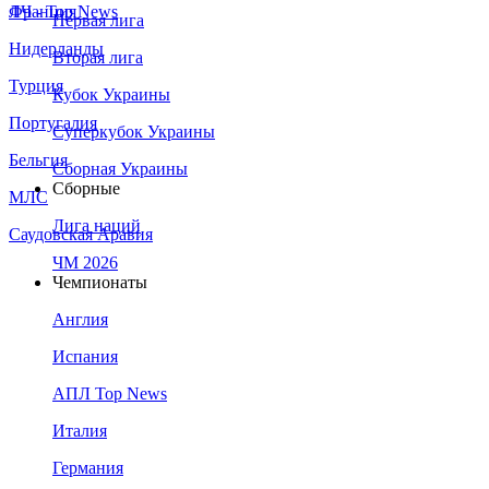
Франция
ЛЧ - Top News
Первая лига
Нидерланды
Вторая лига
Турция
Кубок Украины
Португалия
Суперкубок Украины
Бельгия
Сборная Украины
Сборные
МЛС
Лига наций
Саудовская Аравия
ЧМ 2026
Чемпионаты
Англия
Испания
АПЛ Top News
Италия
Германия