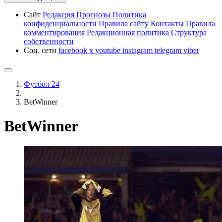
Сайт
Редакция
Прогнозы
Политика
конфиденциальности
Правила сайту
Контакты
Правила
комментирования
Редакционная политика
Структура
собственности
Соц. сети
facebook
x
youtube
instagram
telegram
viber
Футбол 24
BetWinner
BetWinner