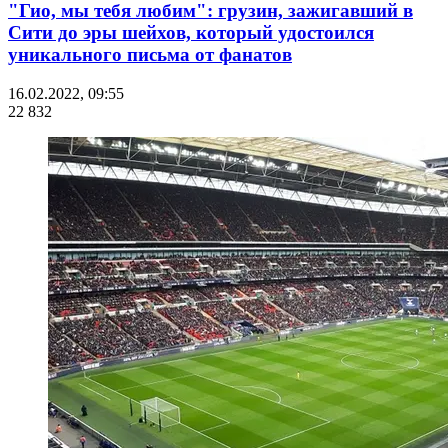
"Гио, мы тебя любим": грузин, зажигавший в
Сити до эры шейхов, который удостоился
уникального письма от фанатов
16.02.2022, 09:55
22 832