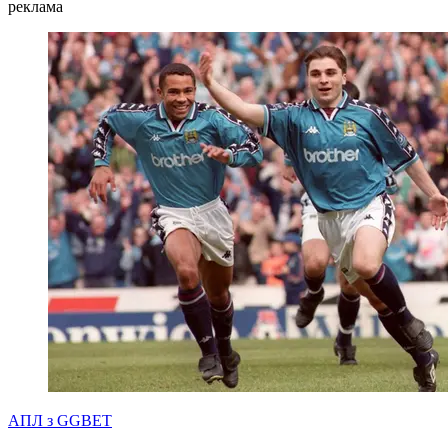
реклама
АПЛ з GGBET