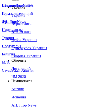
Сборная Украины
Италия
Суперкубок УЕФА
Украина
Германия
Лига конференций
Украина
Франция
ЛЧ - Top News
Первая лига
Нидерланды
Вторая лига
Турция
Кубок Украины
Португалия
Суперкубок Украины
Бельгия
Сборная Украины
Сборные
МЛС
Лига наций
Саудовская Аравия
ЧМ 2026
Чемпионаты
Англия
Испания
АПЛ Top News