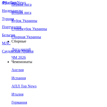
Франция
ЛЧ - Top News
Первая лига
Нидерланды
Вторая лига
Турция
Кубок Украины
Португалия
Суперкубок Украины
Бельгия
Сборная Украины
Сборные
МЛС
Лига наций
Саудовская Аравия
ЧМ 2026
Чемпионаты
Англия
Испания
АПЛ Top News
Италия
Германия