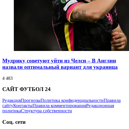
Мудрику советуют уйти из Челси – В Англии
назвали оптимальный вариант для украинца
4 483
САЙТ ФУТБОЛ 24
Редакция
Прогнозы
Политика конфиденциальности
Правила
сайту
Контакты
Правила комментирования
Редакционная
политика
Структура собственности
Соц. сети