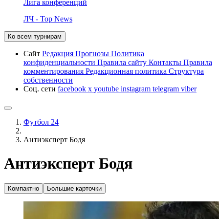
Лига конференций
ЛЧ - Top News
Ко всем турнирам
Сайт
Редакция
Прогнозы
Политика
конфиденциальности
Правила сайту
Контакты
Правила
комментирования
Редакционная политика
Структура
собственности
Соц. сети
facebook
x
youtube
instagram
telegram
viber
Футбол 24
Антиэксперт Бодя
Антиэксперт Бодя
Компактно
Большие карточки