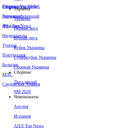
Сборная Украины
Италия
Суперкубок УЕФА
Украина
Германия
Лига конференций
Украина
Франция
ЛЧ - Top News
Первая лига
Нидерланды
Вторая лига
Турция
Кубок Украины
Португалия
Суперкубок Украины
Бельгия
Сборная Украины
Сборные
МЛС
Лига наций
Саудовская Аравия
ЧМ 2026
Чемпионаты
Англия
Испания
АПЛ Top News