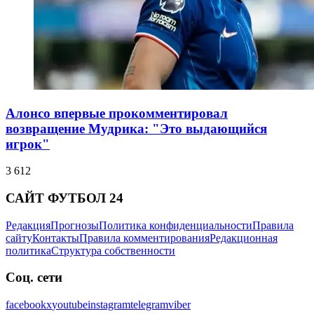
Алонсо впервые прокомментировал
возвращение Мудрика: "Это выдающийся
игрок"
3 612
САЙТ ФУТБОЛ 24
Редакция
Прогнозы
Политика конфиденциальности
Правила
сайту
Контакты
Правила комментирования
Редакционная
политика
Структура собственности
Соц. сети
facebook
x
youtube
instagram
telegram
viber