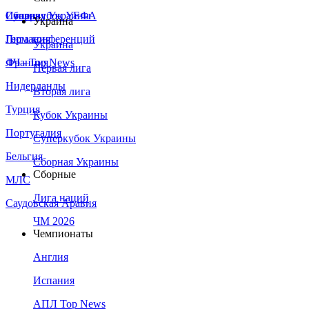
Сборная Украины
Италия
Суперкубок УЕФА
Украина
Германия
Лига конференций
Украина
Франция
ЛЧ - Top News
Первая лига
Нидерланды
Вторая лига
Турция
Кубок Украины
Португалия
Суперкубок Украины
Бельгия
Сборная Украины
Сборные
МЛС
Лига наций
Саудовская Аравия
ЧМ 2026
Чемпионаты
Англия
Испания
АПЛ Top News