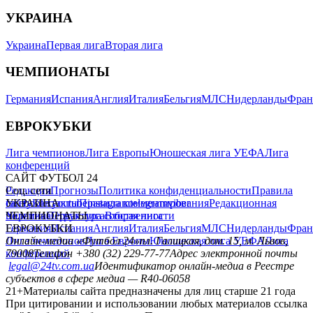
УКРАИНА
Украина
Первая лига
Вторая лига
ЧЕМПИОНАТЫ
Германия
Испания
Англия
Италия
Бельгия
МЛС
Нидерланды
Фран
ЕВРОКУБКИ
Лига чемпионов
Лига Европы
Юношеская лига УЕФА
Лига
конференций
САЙТ ФУТБОЛ 24
Редакция
Соц. сети
Прогнозы
Политика конфиденциальности
Правила
сайту
facebook
УКРАИНА
Контакты
x
youtube
Правила комментирования
instagram
telegram
viber
Редакционная
политика
Украина
ЧЕМПИОНАТЫ
Первая лига
Структура собственности
Вторая лига
Германия
ЕВРОКУБКИ
Испания
Англия
Италия
Бельгия
МЛС
Нидерланды
Фран
Лига чемпионов
Онлайн-медиа «Футбол 24»
Лига Европы
пл. Галицкая, дом. 15, м. Львов,
Юношеская лига УЕФА
Лига
конференций
79008
Телефон +380 (32) 229-77-77
Адрес электронной почты
legal@24tv.com.ua
Идентификатор онлайн-медиа в Реестре
субъектов в сфере медиа — R40-06058
21+
Материалы сайта предназначены для лиц старше 21 года
При цитировании и использовании любых материалов ссылка