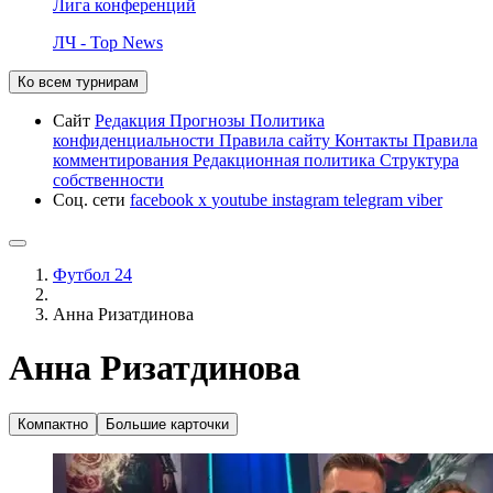
Лига конференций
ЛЧ - Top News
Ко всем турнирам
Сайт
Редакция
Прогнозы
Политика
конфиденциальности
Правила сайту
Контакты
Правила
комментирования
Редакционная политика
Структура
собственности
Соц. сети
facebook
x
youtube
instagram
telegram
viber
Футбол 24
Анна Ризатдинова
Анна Ризатдинова
Компактно
Большие карточки