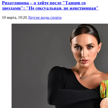
Ризатдинова – о хейте после "Танцев со
звездами": "Не сексуальная, не женственная"
19 марта, 19:20
Другие виды спорта