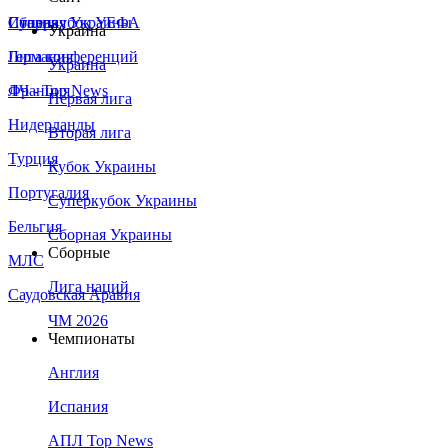
Сборная Украины
Италия
Суперкубок УЕФА
Украина
Германия
Лига конференций
Украина
Франция
ЛЧ - Top News
Первая лига
Нидерланды
Вторая лига
Турция
Кубок Украины
Португалия
Суперкубок Украины
Бельгия
Сборная Украины
Сборные
МЛС
Лига наций
Саудовская Аравия
ЧМ 2026
Чемпионаты
Англия
Испания
АПЛ Top News