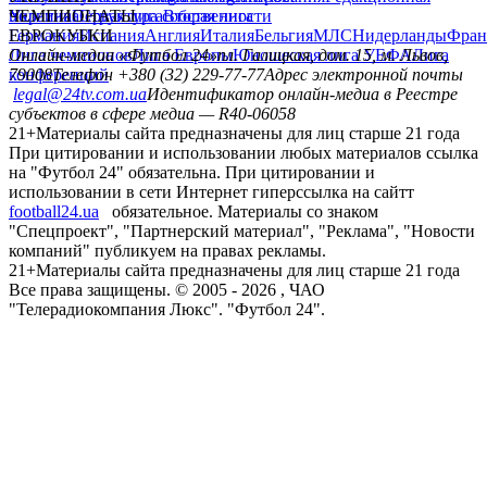
политика
Украина
ЧЕМПИОНАТЫ
Первая лига
Структура собственности
Вторая лига
Германия
ЕВРОКУБКИ
Испания
Англия
Италия
Бельгия
МЛС
Нидерланды
Фран
Лига чемпионов
Онлайн-медиа «Футбол 24»
Лига Европы
пл. Галицкая, дом. 15, м. Львов,
Юношеская лига УЕФА
Лига
конференций
79008
Телефон +380 (32) 229-77-77
Адрес электронной почты
legal@24tv.com.ua
Идентификатор онлайн-медиа в Реестре
субъектов в сфере медиа — R40-06058
21+
Материалы сайта предназначены для лиц старше 21 года
При цитировании и использовании любых материалов ссылка
на "Футбол 24" обязательна. При цитировании и
использовании в сети Интернет гиперссылка на сайтт
football24.ua
обязательное. Материалы со знаком
"Спецпроект", "Партнерский материал", "Реклама", "Новости
компаний" публикуем на правах рекламы.
21+
Материалы сайта предназначены для лиц старше 21 года
Все права защищены. © 2005 -
2026
, ЧАО
"Телерадиокомпания Люкс". "Футбол 24".