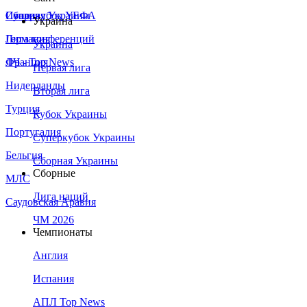
Сборная Украины
Италия
Суперкубок УЕФА
Украина
Германия
Лига конференций
Украина
Франция
ЛЧ - Top News
Первая лига
Нидерланды
Вторая лига
Турция
Кубок Украины
Португалия
Суперкубок Украины
Бельгия
Сборная Украины
Сборные
МЛС
Лига наций
Саудовская Аравия
ЧМ 2026
Чемпионаты
Англия
Испания
АПЛ Top News