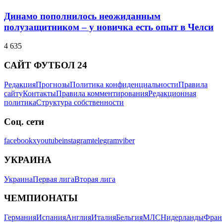
Динамо пополнилось неожиданным
полузащитником – у новичка есть опыт в Челси
4 635
САЙТ ФУТБОЛ 24
Редакция
Прогнозы
Политика конфиденциальности
Правила
сайту
Контакты
Правила комментирования
Редакционная
политика
Структура собственности
Соц. сети
facebook
x
youtube
instagram
telegram
viber
УКРАИНА
Украина
Первая лига
Вторая лига
ЧЕМПИОНАТЫ
Германия
Испания
Англия
Италия
Бельгия
МЛС
Нидерланды
Фран