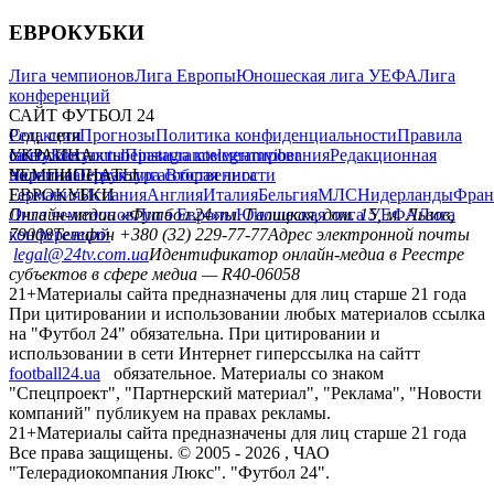
ЕВРОКУБКИ
Лига чемпионов
Лига Европы
Юношеская лига УЕФА
Лига
конференций
САЙТ ФУТБОЛ 24
Редакция
Соц. сети
Прогнозы
Политика конфиденциальности
Правила
сайту
facebook
УКРАИНА
Контакты
x
youtube
Правила комментирования
instagram
telegram
viber
Редакционная
политика
Украина
ЧЕМПИОНАТЫ
Первая лига
Структура собственности
Вторая лига
Германия
ЕВРОКУБКИ
Испания
Англия
Италия
Бельгия
МЛС
Нидерланды
Фран
Лига чемпионов
Онлайн-медиа «Футбол 24»
Лига Европы
пл. Галицкая, дом. 15, м. Львов,
Юношеская лига УЕФА
Лига
конференций
79008
Телефон +380 (32) 229-77-77
Адрес электронной почты
legal@24tv.com.ua
Идентификатор онлайн-медиа в Реестре
субъектов в сфере медиа — R40-06058
21+
Материалы сайта предназначены для лиц старше 21 года
При цитировании и использовании любых материалов ссылка
на "Футбол 24" обязательна. При цитировании и
использовании в сети Интернет гиперссылка на сайтт
football24.ua
обязательное. Материалы со знаком
"Спецпроект", "Партнерский материал", "Реклама", "Новости
компаний" публикуем на правах рекламы.
21+
Материалы сайта предназначены для лиц старше 21 года
Все права защищены. © 2005 -
2026
, ЧАО
"Телерадиокомпания Люкс". "Футбол 24".