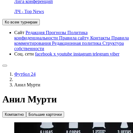
Лига конференций
ЛЧ - Top News
Ко всем турнирам
Сайт
Редакция
Прогнозы
Политика
конфиденциальности
Правила сайту
Контакты
Правила
комментирования
Редакционная политика
Структура
собственности
Соц. сети
facebook
x
youtube
instagram
telegram
viber
Футбол 24
Анил Мурти
Анил Мурти
Компактно
Большие карточки