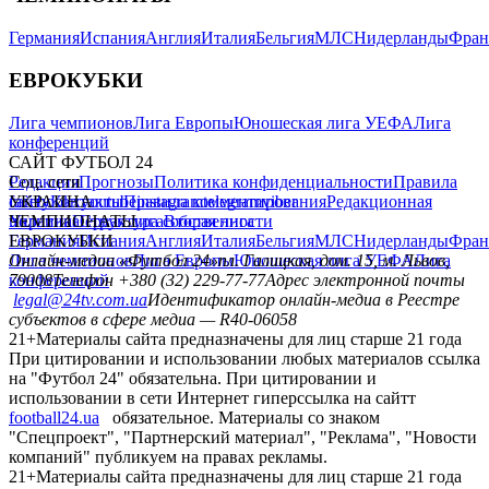
Германия
Испания
Англия
Италия
Бельгия
МЛС
Нидерланды
Фран
ЕВРОКУБКИ
Лига чемпионов
Лига Европы
Юношеская лига УЕФА
Лига
конференций
САЙТ ФУТБОЛ 24
Редакция
Соц. сети
Прогнозы
Политика конфиденциальности
Правила
сайту
facebook
УКРАИНА
Контакты
x
youtube
Правила комментирования
instagram
telegram
viber
Редакционная
политика
Украина
ЧЕМПИОНАТЫ
Первая лига
Структура собственности
Вторая лига
Германия
ЕВРОКУБКИ
Испания
Англия
Италия
Бельгия
МЛС
Нидерланды
Фран
Лига чемпионов
Онлайн-медиа «Футбол 24»
Лига Европы
пл. Галицкая, дом. 15, м. Львов,
Юношеская лига УЕФА
Лига
конференций
79008
Телефон +380 (32) 229-77-77
Адрес электронной почты
legal@24tv.com.ua
Идентификатор онлайн-медиа в Реестре
субъектов в сфере медиа — R40-06058
21+
Материалы сайта предназначены для лиц старше 21 года
При цитировании и использовании любых материалов ссылка
на "Футбол 24" обязательна. При цитировании и
использовании в сети Интернет гиперссылка на сайтт
football24.ua
обязательное. Материалы со знаком
"Спецпроект", "Партнерский материал", "Реклама", "Новости
компаний" публикуем на правах рекламы.
21+
Материалы сайта предназначены для лиц старше 21 года