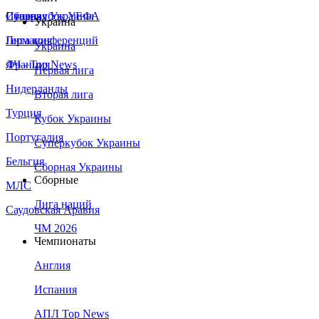
Сборная Украины
Италия
Суперкубок УЕФА
Украина
Германия
Лига конференций
Украина
Франция
ЛЧ - Top News
Первая лига
Нидерланды
Вторая лига
Турция
Кубок Украины
Португалия
Суперкубок Украины
Бельгия
Сборная Украины
Сборные
МЛС
Лига наций
Саудовская Аравия
ЧМ 2026
Чемпионаты
Англия
Испания
АПЛ Top News