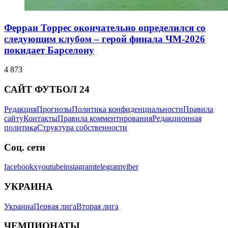
Ферран Торрес окончательно определился со
следующим клубом – герой финала ЧМ-2026
покидает Барселону
4 873
САЙТ ФУТБОЛ 24
Редакция
Прогнозы
Политика конфиденциальности
Правила
сайту
Контакты
Правила комментирования
Редакционная
политика
Структура собственности
Соц. сети
facebook
x
youtube
instagram
telegram
viber
УКРАИНА
Украина
Первая лига
Вторая лига
ЧЕМПИОНАТЫ