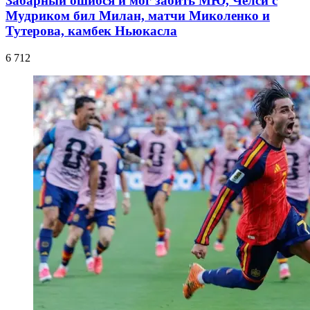
Забарный ошибся и мог забить МЮ, Челси с
Мудриком бил Милан, матчи Миколенко и
Тутерова, камбек Ньюкасла
6 712