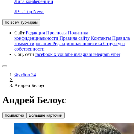
Лига конференций
ЛЧ - Top News
Ко всем турнирам
Сайт
Редакция
Прогнозы
Политика
конфиденциальности
Правила сайту
Контакты
Правила
комментирования
Редакционная политика
Структура
собственности
Соц. сети
facebook
x
youtube
instagram
telegram
viber
Футбол 24
Андрей Белоус
Андрей Белоус
Компактно
Большие карточки