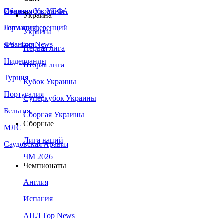
Сборная Украины
Италия
Суперкубок УЕФА
Украина
Германия
Лига конференций
Украина
Франция
ЛЧ - Top News
Первая лига
Нидерланды
Вторая лига
Турция
Кубок Украины
Португалия
Суперкубок Украины
Бельгия
Сборная Украины
Сборные
МЛС
Лига наций
Саудовская Аравия
ЧМ 2026
Чемпионаты
Англия
Испания
АПЛ Top News