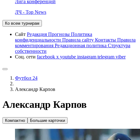
Лига конференций
ЛЧ - Top News
Ко всем турнирам
Сайт
Редакция
Прогнозы
Политика
конфиденциальности
Правила сайту
Контакты
Правила
комментирования
Редакционная политика
Структура
собственности
Соц. сети
facebook
x
youtube
instagram
telegram
viber
Футбол 24
Александр Карпов
Александр Карпов
Компактно
Большие карточки