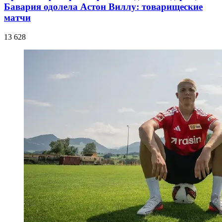
Бавария одолела Астон Виллу: товарищеские
матчи
13 628