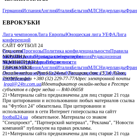
Германия
Испания
Англия
Италия
Бельгия
МЛС
Нидерланды
Фран
ЕВРОКУБКИ
Лига чемпионов
Лига Европы
Юношеская лига УЕФА
Лига
конференций
САЙТ ФУТБОЛ 24
Редакция
Соц. сети
Прогнозы
Политика конфиденциальности
Правила
сайту
facebook
УКРАИНА
Контакты
x
youtube
Правила комментирования
instagram
telegram
viber
Редакционная
политика
Украина
ЧЕМПИОНАТЫ
Первая лига
Структура собственности
Вторая лига
Германия
ЕВРОКУБКИ
Испания
Англия
Италия
Бельгия
МЛС
Нидерланды
Фран
Лига чемпионов
Онлайн-медиа «Футбол 24»
Лига Европы
пл. Галицкая, дом. 15, м. Львов,
Юношеская лига УЕФА
Лига
конференций
79008
Телефон +380 (32) 229-77-77
Адрес электронной почты
legal@24tv.com.ua
Идентификатор онлайн-медиа в Реестре
субъектов в сфере медиа — R40-06058
21+
Материалы сайта предназначены для лиц старше 21 года
При цитировании и использовании любых материалов ссылка
на "Футбол 24" обязательна. При цитировании и
использовании в сети Интернет гиперссылка на сайтт
football24.ua
обязательное. Материалы со знаком
"Спецпроект", "Партнерский материал", "Реклама", "Новости
компаний" публикуем на правах рекламы.
21+
Материалы сайта предназначены для лиц старше 21 года