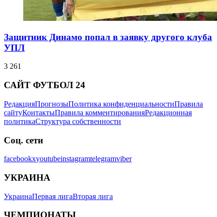
Защитник Динамо попал в заявку другого клуба
УПЛ
3 261
САЙТ ФУТБОЛ 24
Редакция
Прогнозы
Политика конфиденциальности
Правила
сайту
Контакты
Правила комментирования
Редакционная
политика
Структура собственности
Соц. сети
facebook
x
youtube
instagram
telegram
viber
УКРАИНА
Украина
Первая лига
Вторая лига
ЧЕМПИОНАТЫ