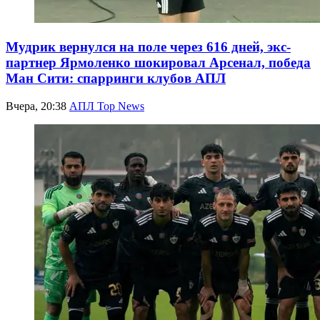
Мудрик вернулся на поле через 616 дней, экс-
партнер Ярмоленко шокировал Арсенал, победа
Ман Сити: спарринги клубов АПЛ
Вчера, 20:38
АПЛ Top News