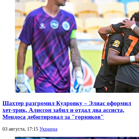
Шахтер разгромил Кудровку – Элиас оформил
хет-трик, Алиссон забил и отдал два ассиста,
Мендоса дебютировал за "горняков"
03 августа, 17:15
Украина