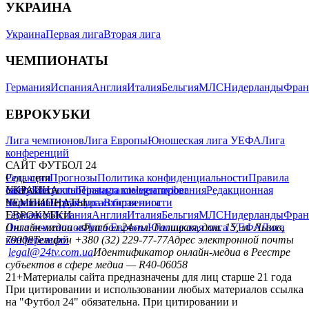
УКРАИНА
Украина
Первая лига
Вторая лига
ЧЕМПИОНАТЫ
Германия
Испания
Англия
Италия
Бельгия
МЛС
Нидерланды
Фран
ЕВРОКУБКИ
Лига чемпионов
Лига Европы
Юношеская лига УЕФА
Лига
конференций
САЙТ ФУТБОЛ 24
Редакция
Соц. сети
Прогнозы
Политика конфиденциальности
Правила
сайту
facebook
УКРАИНА
Контакты
x
youtube
Правила комментирования
instagram
telegram
viber
Редакционная
политика
Украина
ЧЕМПИОНАТЫ
Первая лига
Структура собственности
Вторая лига
Германия
ЕВРОКУБКИ
Испания
Англия
Италия
Бельгия
МЛС
Нидерланды
Фран
Лига чемпионов
Онлайн-медиа «Футбол 24»
Лига Европы
пл. Галицкая, дом. 15, м. Львов,
Юношеская лига УЕФА
Лига
конференций
79008
Телефон +380 (32) 229-77-77
Адрес электронной почты
legal@24tv.com.ua
Идентификатор онлайн-медиа в Реестре
субъектов в сфере медиа — R40-06058
21+
Материалы сайта предназначены для лиц старше 21 года
При цитировании и использовании любых материалов ссылка
на "Футбол 24" обязательна. При цитировании и