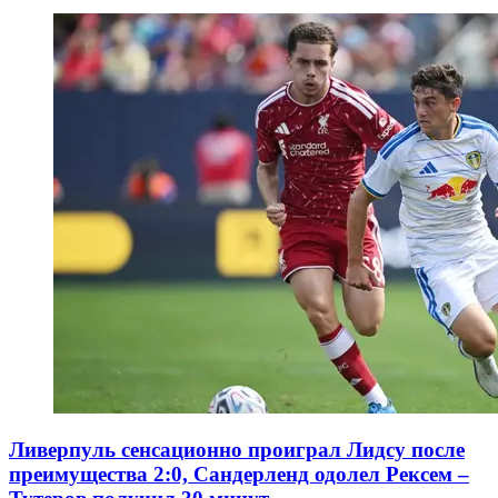
Ливерпуль сенсационно проиграл Лидсу после
преимущества 2:0, Сандерленд одолел Рексем –