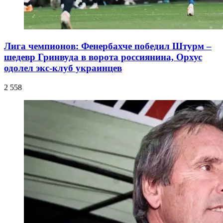
Лига чемпионов: Фенербахче победил Штурм –
шедевр Гринвуда в ворота россиянина, Орхус
одолел экс-клуб украинцев
2 558