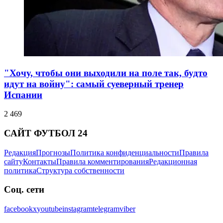
"Хочу, чтобы они выходили на поле так, будто
идут на войну": самый суеверный тренер
Испании
2 469
САЙТ ФУТБОЛ 24
Редакция
Прогнозы
Политика конфиденциальности
Правила
сайту
Контакты
Правила комментирования
Редакционная
политика
Структура собственности
Соц. сети
facebook
x
youtube
instagram
telegram
viber