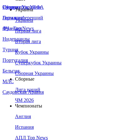
Сборная Украины
Италия
Суперкубок УЕФА
Украина
Германия
Лига конференций
Украина
Франция
ЛЧ - Top News
Первая лига
Нидерланды
Вторая лига
Турция
Кубок Украины
Португалия
Суперкубок Украины
Бельгия
Сборная Украины
Сборные
МЛС
Лига наций
Саудовская Аравия
ЧМ 2026
Чемпионаты
Англия
Испания
АПЛ Top News