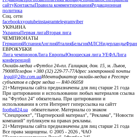
сайту
Контакты
Правила комментирования
Редакционная
политика
Соц. сети
facebook
x
youtube
instagram
telegram
viber
УКРАИНА
Украина
Первая лига
Вторая лига
ЧЕМПИОНАТЫ
Германия
Испания
Англия
Италия
Бельгия
МЛС
Нидерланды
Фран
ЕВРОКУБКИ
Лига чемпионов
Лига Европы
Юношеская лига УЕФА
Лига
конференций
Онлайн-медиа «Футбол 24»
пл. Галицкая, дом. 15, м. Львов,
79008
Телефон +380 (32) 229-77-77
Адрес электронной почты
legal@24tv.com.ua
Идентификатор онлайн-медиа в Реестре
субъектов в сфере медиа — R40-06058
21+
Материалы сайта предназначены для лиц старше 21 года
При цитировании и использовании любых материалов ссылка
на "Футбол 24" обязательна. При цитировании и
использовании в сети Интернет гиперссылка на сайтт
football24.ua
обязательное. Материалы со знаком
"Спецпроект", "Партнерский материал", "Реклама", "Новости
компаний" публикуем на правах рекламы.
21+
Материалы сайта предназначены для лиц старше 21 года
Все права защищены. © 2005 -
2026
, ЧАО