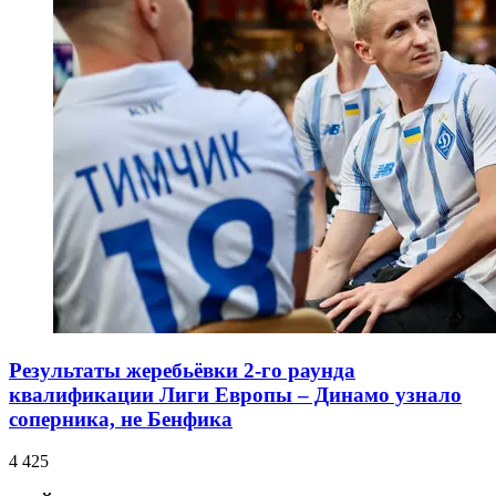
Результаты жеребьёвки 2-го раунда
квалификации Лиги Европы – Динамо узнало
соперника, не Бенфика
4 425