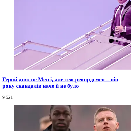
Герой дня: не Мессі, але теж рекордсмен – пів
року скандалів наче й не було
9 521