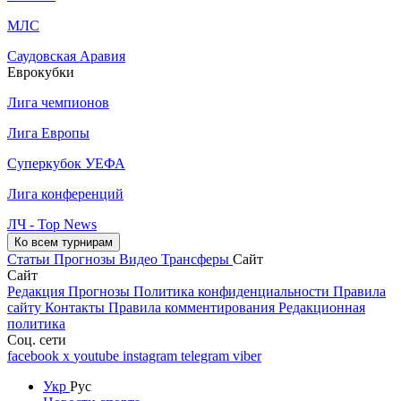
МЛС
Саудовская Аравия
Еврокубки
Лига чемпионов
Лига Европы
Суперкубок УЕФА
Лига конференций
ЛЧ - Top News
Ко всем турнирам
Статьи
Прогнозы
Видео
Трансферы
Сайт
Сайт
Редакция
Прогнозы
Политика конфиденциальности
Правила
сайту
Контакты
Правила комментирования
Редакционная
политика
Соц. сети
facebook
x
youtube
instagram
telegram
viber
Укр
Рус