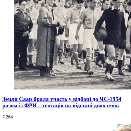
Земля Саар брала участь у відборі до ЧС-1954
разом із ФРН – сенсація на відстані двох очок
7 264