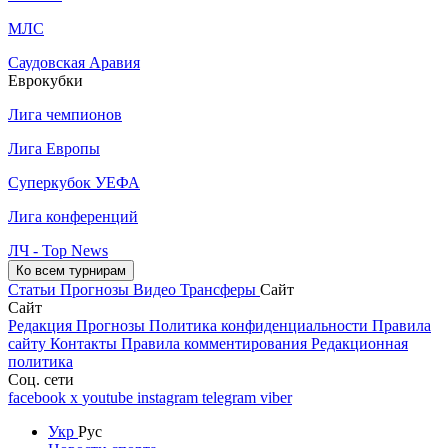
МЛС
Саудовская Аравия
Еврокубки
Лига чемпионов
Лига Европы
Суперкубок УЕФА
Лига конференций
ЛЧ - Top News
Ко всем турнирам
Статьи
Прогнозы
Видео
Трансферы
Сайт
Сайт
Редакция
Прогнозы
Политика конфиденциальности
Правила
сайту
Контакты
Правила комментирования
Редакционная
политика
Соц. сети
facebook
x
youtube
instagram
telegram
viber
Укр
Рус