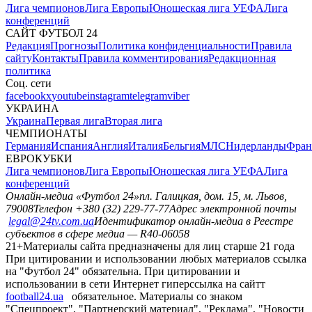
Лига чемпионов
Лига Европы
Юношеская лига УЕФА
Лига
конференций
САЙТ ФУТБОЛ 24
Редакция
Прогнозы
Политика конфиденциальности
Правила
сайту
Контакты
Правила комментирования
Редакционная
политика
Соц. сети
facebook
x
youtube
instagram
telegram
viber
УКРАИНА
Украина
Первая лига
Вторая лига
ЧЕМПИОНАТЫ
Германия
Испания
Англия
Италия
Бельгия
МЛС
Нидерланды
Фран
ЕВРОКУБКИ
Лига чемпионов
Лига Европы
Юношеская лига УЕФА
Лига
конференций
Онлайн-медиа «Футбол 24»
пл. Галицкая, дом. 15, м. Львов,
79008
Телефон +380 (32) 229-77-77
Адрес электронной почты
legal@24tv.com.ua
Идентификатор онлайн-медиа в Реестре
субъектов в сфере медиа — R40-06058
21+
Материалы сайта предназначены для лиц старше 21 года
При цитировании и использовании любых материалов ссылка
на "Футбол 24" обязательна. При цитировании и
использовании в сети Интернет гиперссылка на сайтт
football24.ua
обязательное. Материалы со знаком
"Спецпроект", "Партнерский материал", "Реклама", "Новости