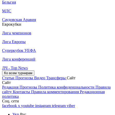
Бельгия
МЛС
Саудовская Аравия
Еврокубки
Лига чемпионов
Лига Европы
Суперкубок УЕФА
Лига конференций
ЛЧ - Top News
Ко всем турнирам
Статьи
Прогнозы
Видео
Трансферы
Сайт
Сайт
Редакция
Прогнозы
Политика конфиденциальности
Правила
сайту
Контакты
Правила комментирования
Редакционная
политика
Соц. сети
facebook
x
youtube
instagram
telegram
viber
Укр
Рус