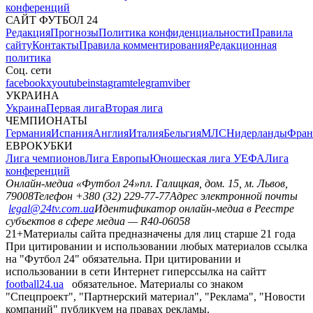
конференций
САЙТ ФУТБОЛ 24
Редакция
Прогнозы
Политика конфиденциальности
Правила
сайту
Контакты
Правила комментирования
Редакционная
политика
Соц. сети
facebook
x
youtube
instagram
telegram
viber
УКРАИНА
Украина
Первая лига
Вторая лига
ЧЕМПИОНАТЫ
Германия
Испания
Англия
Италия
Бельгия
МЛС
Нидерланды
Фран
ЕВРОКУБКИ
Лига чемпионов
Лига Европы
Юношеская лига УЕФА
Лига
конференций
Онлайн-медиа «Футбол 24»
пл. Галицкая, дом. 15, м. Львов,
79008
Телефон +380 (32) 229-77-77
Адрес электронной почты
legal@24tv.com.ua
Идентификатор онлайн-медиа в Реестре
субъектов в сфере медиа — R40-06058
21+
Материалы сайта предназначены для лиц старше 21 года
При цитировании и использовании любых материалов ссылка
на "Футбол 24" обязательна. При цитировании и
использовании в сети Интернет гиперссылка на сайтт
football24.ua
обязательное. Материалы со знаком
"Спецпроект", "Партнерский материал", "Реклама", "Новости
компаний" публикуем на правах рекламы.