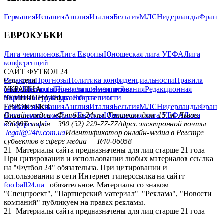
Германия
Испания
Англия
Италия
Бельгия
МЛС
Нидерланды
Фран
ЕВРОКУБКИ
Лига чемпионов
Лига Европы
Юношеская лига УЕФА
Лига
конференций
САЙТ ФУТБОЛ 24
Редакция
Соц. сети
Прогнозы
Политика конфиденциальности
Правила
сайту
facebook
УКРАИНА
Контакты
x
youtube
Правила комментирования
instagram
telegram
viber
Редакционная
политика
Украина
ЧЕМПИОНАТЫ
Первая лига
Структура собственности
Вторая лига
Германия
ЕВРОКУБКИ
Испания
Англия
Италия
Бельгия
МЛС
Нидерланды
Фран
Лига чемпионов
Онлайн-медиа «Футбол 24»
Лига Европы
пл. Галицкая, дом. 15, м. Львов,
Юношеская лига УЕФА
Лига
конференций
79008
Телефон +380 (32) 229-77-77
Адрес электронной почты
legal@24tv.com.ua
Идентификатор онлайн-медиа в Реестре
субъектов в сфере медиа — R40-06058
21+
Материалы сайта предназначены для лиц старше 21 года
При цитировании и использовании любых материалов ссылка
на "Футбол 24" обязательна. При цитировании и
использовании в сети Интернет гиперссылка на сайтт
football24.ua
обязательное. Материалы со знаком
"Спецпроект", "Партнерский материал", "Реклама", "Новости
компаний" публикуем на правах рекламы.
21+
Материалы сайта предназначены для лиц старше 21 года