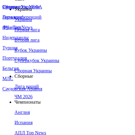
Сборная Украины
Италия
Суперкубок УЕФА
Украина
Германия
Лига конференций
Украина
Франция
ЛЧ - Top News
Первая лига
Нидерланды
Вторая лига
Турция
Кубок Украины
Португалия
Суперкубок Украины
Бельгия
Сборная Украины
Сборные
МЛС
Лига наций
Саудовская Аравия
ЧМ 2026
Чемпионаты
Англия
Испания
АПЛ Top News