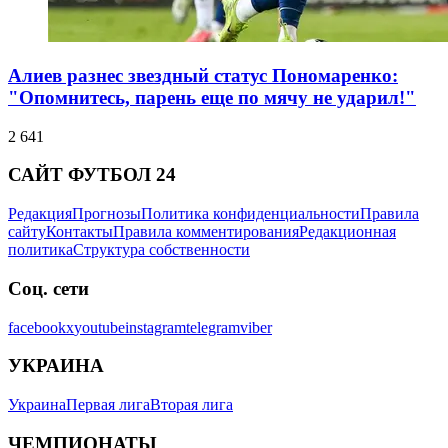
Алиев разнес звездный статус Пономаренко:
"Опомнитесь, парень еще по мячу не ударил!"
2 641
САЙТ ФУТБОЛ 24
Редакция
Прогнозы
Политика конфиденциальности
Правила
сайту
Контакты
Правила комментирования
Редакционная
политика
Структура собственности
Соц. сети
facebook
x
youtube
instagram
telegram
viber
УКРАИНА
Украина
Первая лига
Вторая лига
ЧЕМПИОНАТЫ