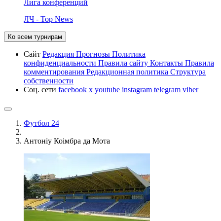
Лига конференций
ЛЧ - Top News
Ко всем турнирам
Сайт
Редакция
Прогнозы
Политика
конфиденциальности
Правила сайту
Контакты
Правила
комментирования
Редакционная политика
Структура
собственности
Соц. сети
facebook
x
youtube
instagram
telegram
viber
Футбол 24
Антоніу Коімбра да Мота