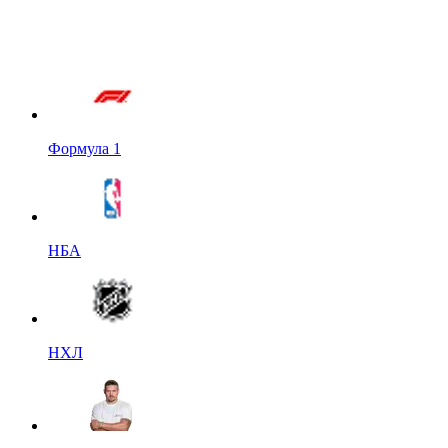
Формула 1
НБА
НХЛ