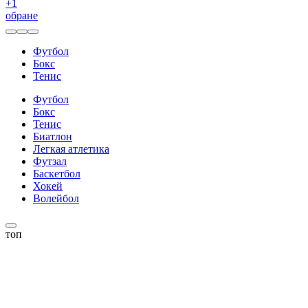
+
1
обране
Футбол
Бокс
Тенис
Футбол
Бокс
Тенис
Биатлон
Легкая атлетика
Футзал
Баскетбол
Хокей
Волейбол
топ