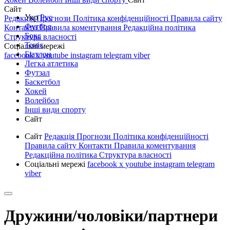
Сайт
Укр
Рус
Редакція
Прогнози
Політика конфіденційності
Правила сайту
Футбол
Контакти
Правила коментування
Редакційна політика
Бокс
Структура власності
Теніс
Соціальні мережі
Біатлон
facebook
x
youtube
instagram
telegram
viber
Легка атлетика
Футзал
Баскетбол
Хокей
Волейбол
Інші види спорту
Сайт
Сайт
Редакція
Прогнози
Політика конфіденційності
Правила сайту
Контакти
Правила коментування
Редакційна політика
Структура власності
Соціальні мережі
facebook
x
youtube
instagram
telegram
viber
Дружини/чоловіки/партнери