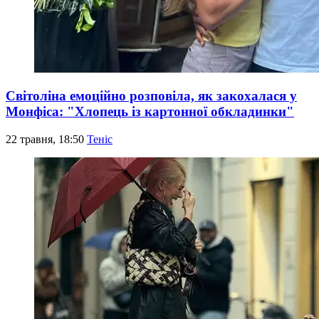
Світоліна емоційно розповіла, як закохалася у
Монфіса: "Хлопець із картонної обкладинки"
22 травня, 18:50
Теніс