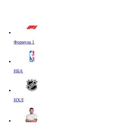
Формула 1
НБА
НХЛ