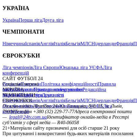
УКРАЇНА
Україна
Перша ліга
Друга ліга
ЧЕМПІОНАТИ
Німеччина
Іспанія
Англія
Італія
Бельгія
МЛС
Нідерланди
Франція
П
ЄВРОКУБКИ
Ліга чемпіонів
Ліга Європи
Юнацька ліга УЄФА
Ліга
конференцій
САЙТ ФУТБОЛ 24
Редакція
Соціальні мережі
Прогнози
Політика конфіденційності
Правила
сайту
facebook
УКРАЇНА
Контакти
x
youtube
Правила коментування
instagram
telegram
viber
Редакційна
політика
Україна
ЧЕМПІОНАТИ
Перша ліга
Структура власності
Друга ліга
Німеччина
ЄВРОКУБКИ
Іспанія
Англія
Італія
Бельгія
МЛС
Нідерланди
Франція
П
Ліга чемпіонів
Онлайн-медіа «Футбол 24»
Ліга Європи
Юнацька ліга УЄФА
пл. Галицька, буд. 15, м. Львів,
Ліга
конференцій
79008
Телефон +380 (32) 229-77-77
Адреса електронної пошти
—
legal@24tv.com.ua
Ідентифікатор онлайн-медіа в Реєстрі
суб’єктів у сфері медіа — R40-06058
21+
Матеріали сайту призначені для осіб старше 21 року
При цитуванні і використанні будь-яких матеріалів посилання