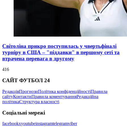
Світоліна прикро поступилась у чвертьфіналі
турніру в США – "піддавки" в першому сеті та
втрачена перевага в другому
416
САЙТ ФУТБОЛ 24
Редакція
Прогнози
Політика конфіденційності
Правила
сайту
Контакти
Правила коментування
Редакційна
політика
Структура власності
Соціальні мережі
facebook
x
youtube
instagram
telegram
viber