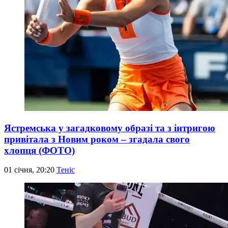
Ястремська у загадковому образі та з інтригою
привітала з Новим роком – згадала свого
хлопця (ФОТО)
01 січня, 20:20
Теніс