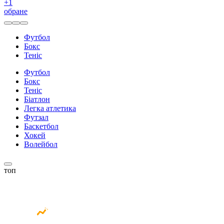
+
1
обране
Футбол
Бокс
Теніс
Футбол
Бокс
Теніс
Біатлон
Легка атлетика
Футзал
Баскетбол
Хокей
Волейбол
топ