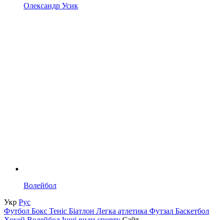
Олександр Усик
Волейбол
Укр
Рус
Футбол
Бокс
Теніс
Біатлон
Легка атлетика
Футзал
Баскетбол
Хокей
Волейбол
Інші види спорту
Сайт