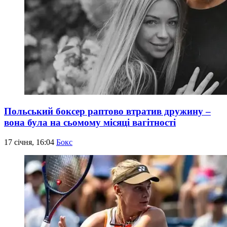
Польський боксер раптово втратив дружину –
вона була на сьомому місяці вагітності
17 січня, 16:04
Бокс