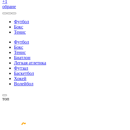
+
1
обране
Футбол
Бокс
Тенис
Футбол
Бокс
Тенис
Биатлон
Легкая атлетика
Футзал
Баскетбол
Хокей
Волейбол
топ