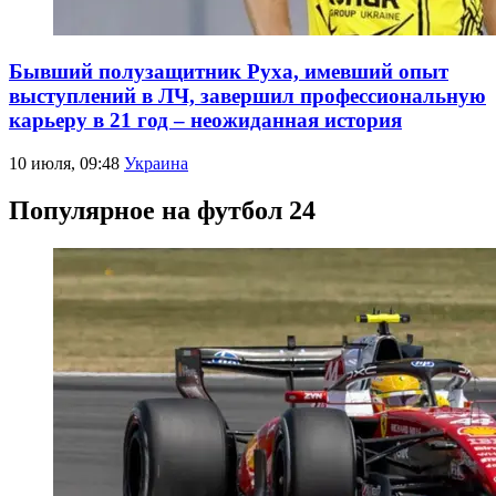
Бывший полузащитник Руха, имевший опыт
выступлений в ЛЧ, завершил профессиональную
карьеру в 21 год – неожиданная история
10 июля, 09:48
Украина
Популярное на футбол 24