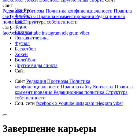
Сайт
Укр
Рус
Редакция
Прогнозы
Политика конфиденциальности
Правила
Футбол
сайту
Контакты
Правила комментирования
Редакционная
Бокс
политика
Структура собственности
Тенис
Соц. сети
Биатлон
facebook
x
youtube
instagram
telegram
viber
Легкая атлетика
Футзал
Баскетбол
Хокей
Волейбол
Другие виды спорта
Сайт
Сайт
Редакция
Прогнозы
Политика
конфиденциальности
Правила сайту
Контакты
Правила
комментирования
Редакционная политика
Структура
собственности
Соц. сети
facebook
x
youtube
instagram
telegram
viber
Завершение карьеры