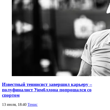
Известный теннисист завершил карьеру –
полуфиналист Уимблдона попрощался со
спортом
13 июля, 18:40
Тенис