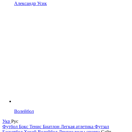
Александр Усик
Волейбол
Укр
Рус
Футбол
Бокс
Тенис
Биатлон
Легкая атлетика
Футзал
Баскетбол
Хокей
Волейбол
Другие виды спорта
Сайт