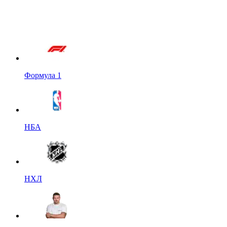
Формула 1
НБА
НХЛ