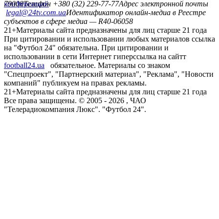
конференций
79008
Телефон +380 (32) 229-77-77
Адрес электронной почты
legal@24tv.com.ua
Идентификатор онлайн-медиа в Реестре
субъектов в сфере медиа — R40-06058
21+
Материалы сайта предназначены для лиц старше 21 года
При цитировании и использовании любых материалов ссылка
на "Футбол 24" обязательна. При цитировании и
использовании в сети Интернет гиперссылка на сайтт
football24.ua
обязательное. Материалы со знаком
"Спецпроект", "Партнерский материал", "Реклама", "Новости
компаний" публикуем на правах рекламы.
21+
Материалы сайта предназначены для лиц старше 21 года
Все права защищены. © 2005 -
2026
, ЧАО
"Телерадиокомпания Люкс". "Футбол 24".