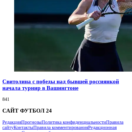
Свитолина с победы над бывшей россиянкой
начала турнир в Вашингтоне
841
САЙТ ФУТБОЛ 24
Редакция
Прогнозы
Политика конфиденциальности
Правила
сайту
Контакты
Правила комментирования
Редакционная