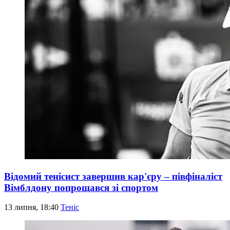
Відомий тенісист завершив кар'єру – півфіналіст
Вімблдону попрощався зі спортом
13 липня, 18:40
Теніс