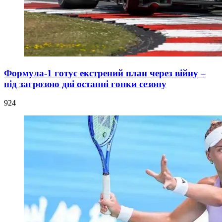
Формула-1 готує екстрений план через війну –
під загрозою дві останні гонки сезону
924