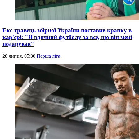
Екс-гравець збірної України поставив крапку в
кар'єрі: "Я вдячний футболу за все, що він мені
подарував"
28 липня, 05:30
Перша ліга