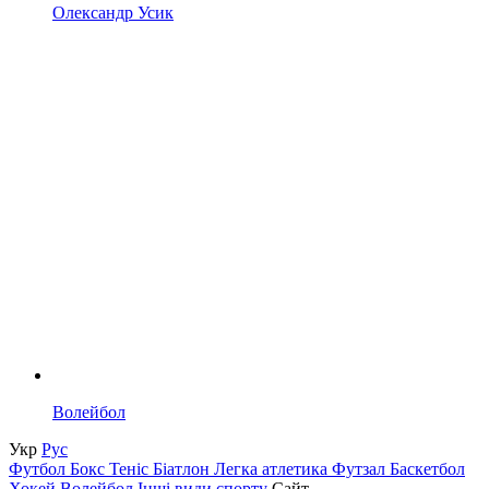
Олександр Усик
Волейбол
Укр
Рус
Футбол
Бокс
Теніс
Біатлон
Легка атлетика
Футзал
Баскетбол
Хокей
Волейбол
Інші види спорту
Сайт