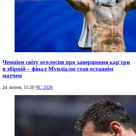
Чемпіон світу оголосив про завершення кар'єри
в збірній – фінал Мундіалю став останнім
матчем
24 липня, 11:20
ЧС 2026