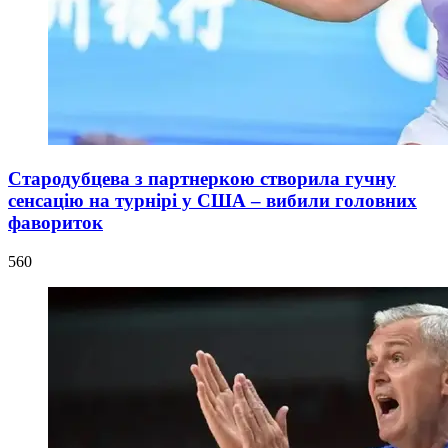
Стародубцева з партнеркою створила гучну
сенсацію на турнірі у США – вибили головних
фавориток
560