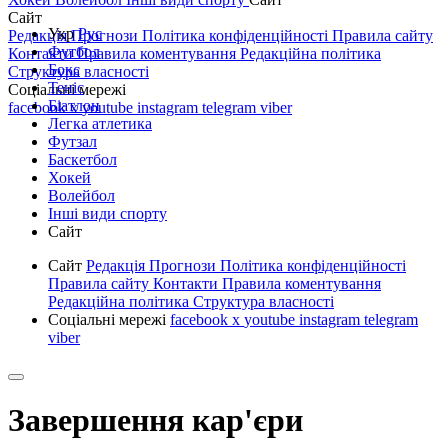
Сайт
Укр
Рус
Редакція
Прогнози
Політика конфіденційності
Правила сайту
Футбол
Контакти
Правила коментування
Редакційна політика
Бокс
Структура власності
Теніс
Соціальні мережі
Біатлон
facebook
x
youtube
instagram
telegram
viber
Легка атлетика
Футзал
Баскетбол
Хокей
Волейбол
Інші види спорту
Сайт
Сайт
Редакція
Прогнози
Політика конфіденційності
Правила сайту
Контакти
Правила коментування
Редакційна політика
Структура власності
Соціальні мережі
facebook
x
youtube
instagram
telegram
viber
Завершення кар'єри