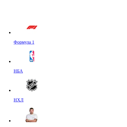
Формула 1
НБА
НХЛ