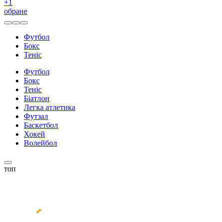
+
1
обране
Футбол
Бокс
Теніс
Футбол
Бокс
Теніс
Біатлон
Легка атлетика
Футзал
Баскетбол
Хокей
Волейбол
топ