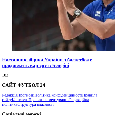
Наставник збірної України з баскетболу
продовжить кар'єру в Бенфіці
183
САЙТ ФУТБОЛ 24
Редакція
Прогнози
Політика конфіденційності
Правила
сайту
Контакти
Правила коментування
Редакційна
політика
Структура власності
Соціальні мережі