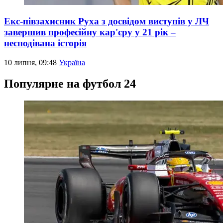
Екс-півзахисник Руха з досвідом виступів у ЛЧ
завершив професійну кар'єру у 21 рік –
несподівана історія
10 липня, 09:48
Україна
Популярне на футбол 24