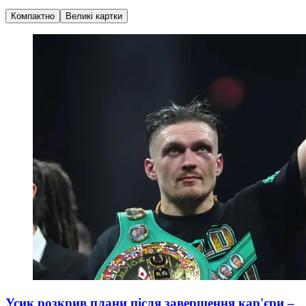
Компактно
Великі картки
Усик розкрив плани після завершення кар'єри –