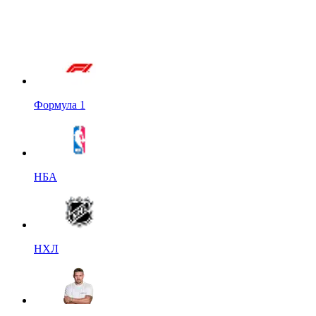
Формула 1
НБА
НХЛ