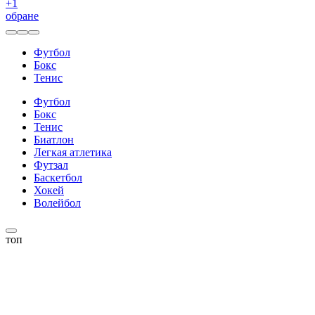
+
1
обране
Футбол
Бокс
Тенис
Футбол
Бокс
Тенис
Биатлон
Легкая атлетика
Футзал
Баскетбол
Хокей
Волейбол
топ