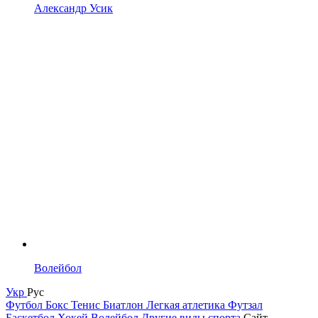
Александр Усик
Волейбол
Укр
Рус
Футбол
Бокс
Тенис
Биатлон
Легкая атлетика
Футзал
Баскетбол
Хокей
Волейбол
Другие виды спорта
Сайт