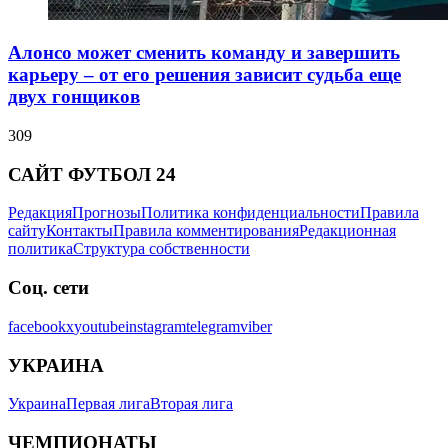
Алонсо может сменить команду и завершить
карьеру – от его решения зависит судьба еще
двух гонщиков
309
САЙТ ФУТБОЛ 24
Редакция
Прогнозы
Политика конфиденциальности
Правила
сайту
Контакты
Правила комментирования
Редакционная
политика
Структура собственности
Соц. сети
facebook
x
youtube
instagram
telegram
viber
УКРАИНА
Украина
Первая лига
Вторая лига
ЧЕМПИОНАТЫ