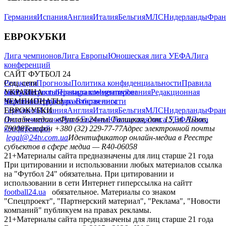
Германия
Испания
Англия
Италия
Бельгия
МЛС
Нидерланды
Фран
ЕВРОКУБКИ
Лига чемпионов
Лига Европы
Юношеская лига УЕФА
Лига
конференций
САЙТ ФУТБОЛ 24
Редакция
Соц. сети
Прогнозы
Политика конфиденциальности
Правила
сайту
facebook
УКРАИНА
Контакты
x
youtube
Правила комментирования
instagram
telegram
viber
Редакционная
политика
Украина
ЧЕМПИОНАТЫ
Первая лига
Структура собственности
Вторая лига
Германия
ЕВРОКУБКИ
Испания
Англия
Италия
Бельгия
МЛС
Нидерланды
Фран
Лига чемпионов
Онлайн-медиа «Футбол 24»
Лига Европы
пл. Галицкая, дом. 15, м. Львов,
Юношеская лига УЕФА
Лига
конференций
79008
Телефон +380 (32) 229-77-77
Адрес электронной почты
legal@24tv.com.ua
Идентификатор онлайн-медиа в Реестре
субъектов в сфере медиа — R40-06058
21+
Материалы сайта предназначены для лиц старше 21 года
При цитировании и использовании любых материалов ссылка
на "Футбол 24" обязательна. При цитировании и
использовании в сети Интернет гиперссылка на сайтт
football24.ua
обязательное. Материалы со знаком
"Спецпроект", "Партнерский материал", "Реклама", "Новости
компаний" публикуем на правах рекламы.
21+
Материалы сайта предназначены для лиц старше 21 года