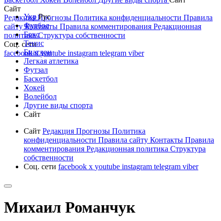
Сайт
Укр
Рус
Редакция
Прогнозы
Политика конфиденциальности
Правила
Футбол
сайту
Контакты
Правила комментирования
Редакционная
Бокс
политика
Структура собственности
Тенис
Соц. сети
Биатлон
facebook
x
youtube
instagram
telegram
viber
Легкая атлетика
Футзал
Баскетбол
Хокей
Волейбол
Другие виды спорта
Сайт
Сайт
Редакция
Прогнозы
Политика
конфиденциальности
Правила сайту
Контакты
Правила
комментирования
Редакционная политика
Структура
собственности
Соц. сети
facebook
x
youtube
instagram
telegram
viber
Михаил Романчук