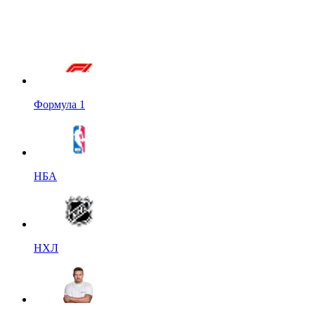
Формула 1
НБА
НХЛ