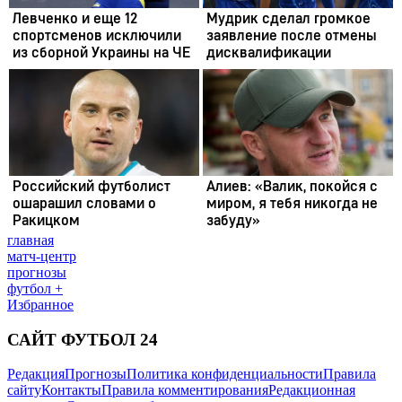
главная
матч-центр
прогнозы
футбол +
Избранное
САЙТ ФУТБОЛ 24
Редакция
Прогнозы
Политика конфиденциальности
Правила
сайту
Контакты
Правила комментирования
Редакционная