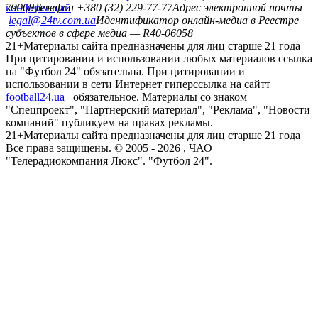
конференций
79008
Телефон +380 (32) 229-77-77
Адрес электронной почты
legal@24tv.com.ua
Идентификатор онлайн-медиа в Реестре
субъектов в сфере медиа — R40-06058
21+
Материалы сайта предназначены для лиц старше 21 года
При цитировании и использовании любых материалов ссылка
на "Футбол 24" обязательна. При цитировании и
использовании в сети Интернет гиперссылка на сайтт
football24.ua
обязательное. Материалы со знаком
"Спецпроект", "Партнерский материал", "Реклама", "Новости
компаний" публикуем на правах рекламы.
21+
Материалы сайта предназначены для лиц старше 21 года
Все права защищены. © 2005 -
2026
, ЧАО
"Телерадиокомпания Люкс". "Футбол 24".