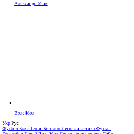
Александр Усик
Волейбол
Укр
Рус
Футбол
Бокс
Тенис
Биатлон
Легкая атлетика
Футзал
Баскетбол
Хокей
Волейбол
Другие виды спорта
Сайт