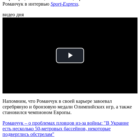
Романчук в интервью
Sport-Express
.
видео дня
Play
Video
Напомним, что Романчук в своей карьере завоевал
серебряную и бронзовую медали Олимпийских игр, а также
становился чемпионом Европы.
Романчук – о проблемах пловцов из-за войны: "В Украине
есть несколько 50-метровых бассейнов, некоторые
подверглись обстрелам"