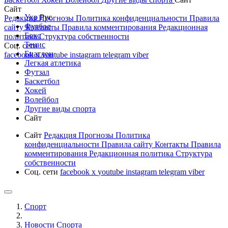
Сайт
Укр
Рус
Редакция
Прогнозы
Политика конфиденциальности
Правила
Футбол
сайту
Контакты
Правила комментирования
Редакционная
Бокс
политика
Структура собственности
Тенис
Соц. сети
Биатлон
facebook
x
youtube
instagram
telegram
viber
Легкая атлетика
Футзал
Баскетбол
Хокей
Волейбол
Другие виды спорта
Сайт
Сайт
Редакция
Прогнозы
Политика
конфиденциальности
Правила сайту
Контакты
Правила
комментирования
Редакционная политика
Структура
собственности
Соц. сети
facebook
x
youtube
instagram
telegram
viber
Спорт
Новости Cпорта