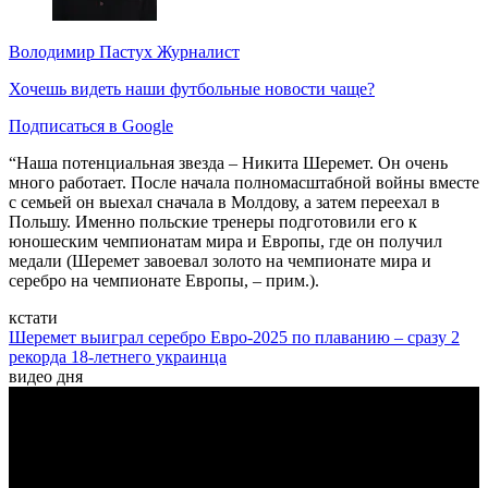
Володимир Пастух
Журналист
Хочешь видеть наши футбольные новости чаще?
Подписаться в Google
“Наша потенциальная звезда – Никита Шеремет. Он очень
много работает. После начала полномасштабной войны вместе
с семьей он выехал сначала в Молдову, а затем переехал в
Польшу. Именно польские тренеры подготовили его к
юношеским чемпионатам мира и Европы, где он получил
медали (Шеремет завоевал золото на чемпионате мира и
серебро на чемпионате Европы, – прим.).
кстати
Шеремет выиграл серебро Евро-2025 по плаванию – сразу 2
рекорда 18-летнего украинца
видео дня