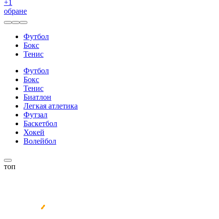
+
1
обране
Футбол
Бокс
Тенис
Футбол
Бокс
Тенис
Биатлон
Легкая атлетика
Футзал
Баскетбол
Хокей
Волейбол
топ