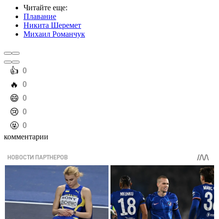
Читайте еще
:
Плавание
Никита Шеремет
Михаил Романчук
️👍
0
️🔥
0
️😄
0
️😢
0
️🤬
0
комментарии