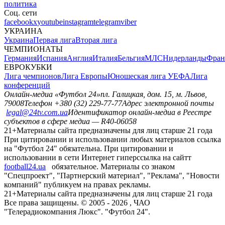
политика
Соц. сети
facebook
x
youtube
instagram
telegram
viber
УКРАИНА
Украина
Первая лига
Вторая лига
ЧЕМПИОНАТЫ
Германия
Испания
Англия
Италия
Бельгия
МЛС
Нидерланды
Фран
ЕВРОКУБКИ
Лига чемпионов
Лига Европы
Юношеская лига УЕФА
Лига
конференций
Онлайн-медиа «Футбол 24»
пл. Галицкая, дом. 15, м. Львов,
79008
Телефон +380 (32) 229-77-77
Адрес электронной почты
legal@24tv.com.ua
Идентификатор онлайн-медиа в Реестре
субъектов в сфере медиа — R40-06058
21+
Материалы сайта предназначены для лиц старше 21 года
При цитировании и использовании любых материалов ссылка
на "Футбол 24" обязательна. При цитировании и
использовании в сети Интернет гиперссылка на сайтт
football24.ua
обязательное. Материалы со знаком
"Спецпроект", "Партнерский материал", "Реклама", "Новости
компаний" публикуем на правах рекламы.
21+
Материалы сайта предназначены для лиц старше 21 года
Все права защищены. © 2005 -
2026
, ЧАО
"Телерадиокомпания Люкс". "Футбол 24".