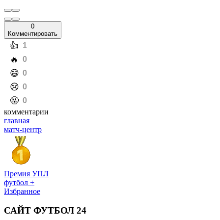
0
Комментировать
️👍
1
️🔥
0
️😄
0
️😢
0
️🤬
0
комментарии
главная
матч-центр
Премия УПЛ
футбол +
Избранное
САЙТ ФУТБОЛ 24