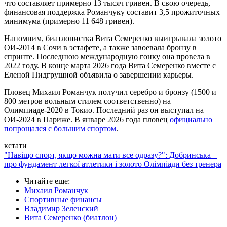
что составляет примерно 13 тысяч гривен. В свою очередь,
финансовая поддержка Романчуку составит 3,5 прожиточных
минимума (примерно 11 648 гривен).
Напомним, биатлонистка Вита Семеренко выигрывала золото
ОИ-2014 в Сочи в эстафете, а также завоевала бронзу в
спринте. Последнюю международную гонку она провела в
2022 году. В конце марта 2026 года Вита Семеренко вместе с
Еленой Пидгрушной объявила о завершении карьеры.
Пловец Михаил Романчук получил серебро и бронзу (1500 и
800 метров вольным стилем соответственно) на
Олимпиаде-2020 в Токио. Последний раз он выступал на
ОИ-2024 в Париже. В январе 2026 года пловец
официально
попрощался с большим спортом
.
кстати
"Навіщо спорт, якщо можна мати все одразу?": Добринська –
про фундамент легкої атлетики і золото Олімпіади без тренера
Читайте еще
:
Михаил Романчук
Спортивные финансы
Владимир Зеленский
Вита Семеренко (биатлон)