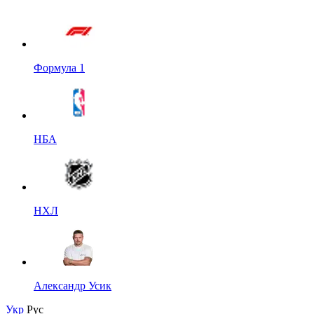
Формула 1
НБА
НХЛ
Александр Усик
Укр
Рус