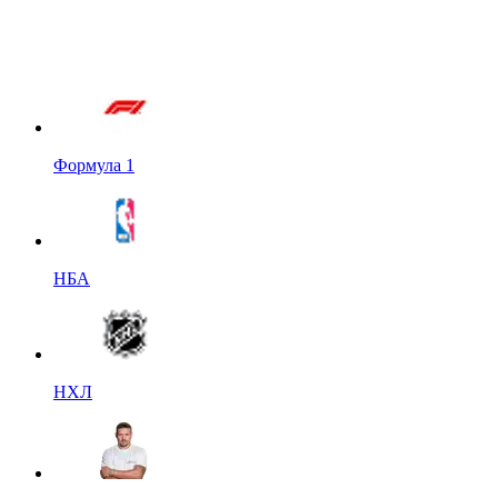
Формула 1
НБА
НХЛ