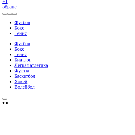
+
1
обране
Футбол
Бокс
Тенис
Футбол
Бокс
Тенис
Биатлон
Легкая атлетика
Футзал
Баскетбол
Хокей
Волейбол
топ