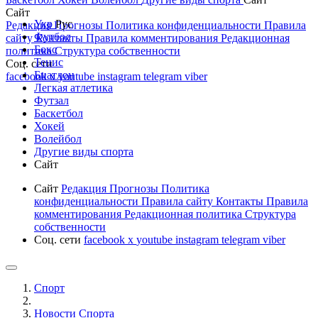
Сайт
Укр
Рус
Редакция
Прогнозы
Политика конфиденциальности
Правила
Футбол
сайту
Контакты
Правила комментирования
Редакционная
Бокс
политика
Структура собственности
Тенис
Соц. сети
Биатлон
facebook
x
youtube
instagram
telegram
viber
Легкая атлетика
Футзал
Баскетбол
Хокей
Волейбол
Другие виды спорта
Сайт
Сайт
Редакция
Прогнозы
Политика
конфиденциальности
Правила сайту
Контакты
Правила
комментирования
Редакционная политика
Структура
собственности
Соц. сети
facebook
x
youtube
instagram
telegram
viber
Спорт
Новости Cпорта