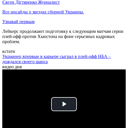
Євген Дігтяренко
Журналист
Все инсайды о звездах сборной Украины.
Узнавай первым
Лейкерс продолжают подготовку к следующим матчам серии
плей-офф против Хьюстона на фоне серьезных кадровых
проблем.
кстати
Украинец впервые в карьере сыграл в плей-офф НБА –
дождался своего шанса
видео дня
Play
Video