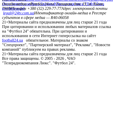
Лига чемпионов
Онлайн-медиа «Футбол 24»
Лига Европы
пл. Галицкая, дом. 15, м. Львов,
Юношеская лига УЕФА
Лига
конференций
79008
Телефон +380 (32) 229-77-77
Адрес электронной почты
legal@24tv.com.ua
Идентификатор онлайн-медиа в Реестре
субъектов в сфере медиа — R40-06058
21+
Материалы сайта предназначены для лиц старше 21 года
При цитировании и использовании любых материалов ссылка
на "Футбол 24" обязательна. При цитировании и
использовании в сети Интернет гиперссылка на сайтт
football24.ua
обязательное. Материалы со знаком
"Спецпроект", "Партнерский материал", "Реклама", "Новости
компаний" публикуем на правах рекламы.
21+
Материалы сайта предназначены для лиц старше 21 года
Все права защищены. © 2005 -
2026
, ЧАО
"Телерадиокомпания Люкс". "Футбол 24".