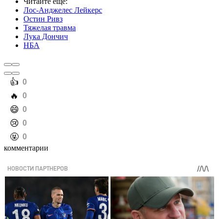
Читайте еще
:
Лос-Анджелес Лейкерс
Остин Ривз
Тяжелая травма
Лука Дончич
НБА
️👍
0
️🔥
0
️😄
0
️😢
0
️🤬
0
комментарии