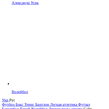
Александр Усик
Волейбол
Укр
Рус
Футбол
Бокс
Тенис
Биатлон
Легкая атлетика
Футзал
Баскетбол
Хокей
Волейбол
Другие виды спорта
Сайт