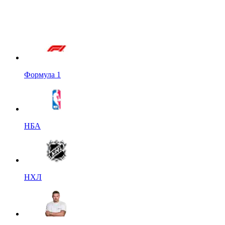
Формула 1
НБА
НХЛ