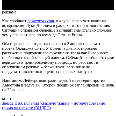
реклама
Как сообщает
basketnews.com
, в клубе не рассчитывают на
возвращение Луки Дончича в рамках этого противостояния.
Ситуация с травмой словенца выглядит значительно сложнее,
чем у его партнера по команде Остина Ривза.
Оба игрока не выходят на паркет со 2 апреля после матча
против Оклахома-Сити. У Дончича диагностировано
растяжение подколенного сухожилия, тогда как Ривз имеет
проблемы с косой мышцей живота. Сейчас баскетболисты уже
вернулись к тренировочному процессу, но работают в
облегченном режиме – бесконтактные занятия не
предусматривают полноценных игровых нагрузок.
Напомним, Лейкерс выиграли первый матч серии против
Хьюстона и ведут 1:0. Второй поединок запланирован на ночь
на 22 апреля.
кстати
Звезда НБА получил ужасную травму – потерял сознание
прямо на паркете (ВИДЕО)