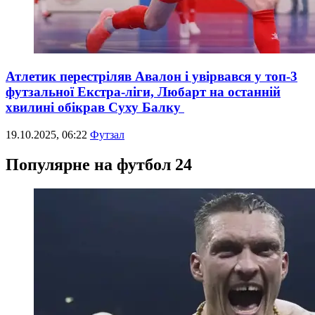
Атлетик перестріляв Авалон і увірвався у топ-3
футзальної Екстра-ліги, Любарт на останній
хвилині обікрав Суху Балку
19.10.2025, 06:22
Футзал
Популярне на футбол 24