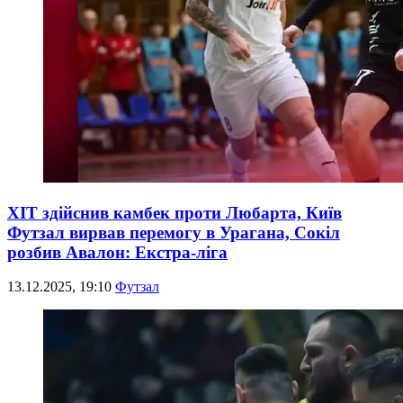
ХІТ здійснив камбек проти Любарта, Київ
Футзал вирвав перемогу в Урагана, Сокіл
розбив Авалон: Екстра-ліга
13.12.2025, 19:10
Футзал