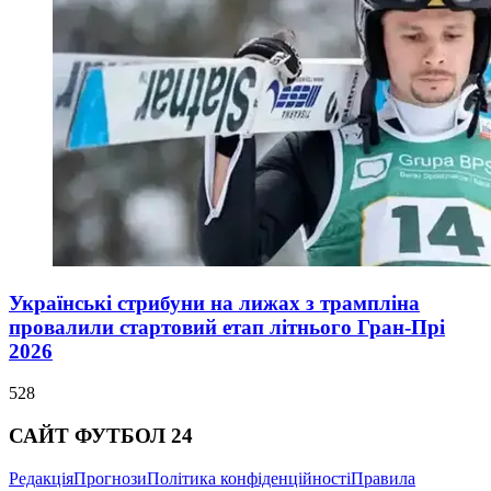
Українські стрибуни на лижах з трампліна
провалили стартовий етап літнього Гран-Прі
2026
528
САЙТ ФУТБОЛ 24
Редакція
Прогнози
Політика конфіденційності
Правила