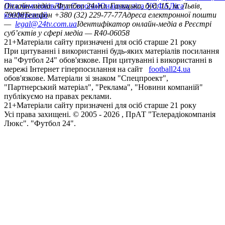
Ліга чемпіонів
Онлайн-медіа «Футбол 24»
Ліга Європи
Юнацька ліга УЄФА
пл. Галицька, буд. 15, м. Львів,
Ліга
конференцій
79008
Телефон +380 (32) 229-77-77
Адреса електронної пошти
—
legal@24tv.com.ua
Ідентифікатор онлайн-медіа в Реєстрі
суб’єктів у сфері медіа — R40-06058
21+
Матеріали сайту призначені для осіб старше 21 року
При цитуванні і використанні будь-яких матеріалів посилання
на "Футбол 24" обов'язкове. При цитуванні і використанні в
мережі Інтернет гіперпосилання на сайт
football24.ua
обов'язкове. Матеріали зі знаком "Спецпроект",
"Партнерський матеріал", "Реклама", "Новини компаній"
публікуємо на правах реклами.
21+
Матеріали сайту призначені для осіб старше 21 року
Усi права захищенi. © 2005 -
2026
, ПрАТ "Телерадіокомпанія
Люкс". "Футбол 24".