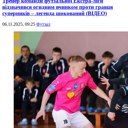
Тренер команди футзальної Екстра-ліги
відзначився огидним вчинком проти гравця
суперників – легенда шокований (ВІДЕО)
06.11.2025, 09:25
Футзал