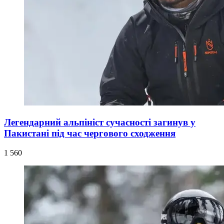
Легендарний альпініст сучасності загинув у
Пакистані під час чергового сходження
1 560