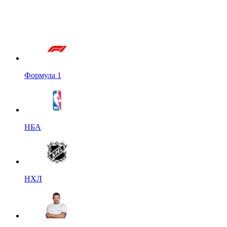
Формула 1
НБА
НХЛ