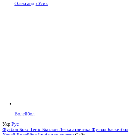
Олександр Усик
Волейбол
Укр
Рус
Футбол
Бокс
Теніс
Біатлон
Легка атлетика
Футзал
Баскетбол
Хокей
Волейбол
Інші види спорту
Сайт