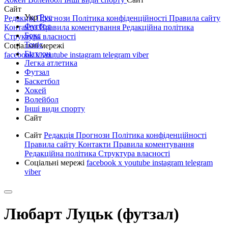
Сайт
Укр
Рус
Редакція
Прогнози
Політика конфіденційності
Правила сайту
Футбол
Контакти
Правила коментування
Редакційна політика
Бокс
Структура власності
Теніс
Соціальні мережі
Біатлон
facebook
x
youtube
instagram
telegram
viber
Легка атлетика
Футзал
Баскетбол
Хокей
Волейбол
Інші види спорту
Сайт
Сайт
Редакція
Прогнози
Політика конфіденційності
Правила сайту
Контакти
Правила коментування
Редакційна політика
Структура власності
Соціальні мережі
facebook
x
youtube
instagram
telegram
viber
Любарт Луцьк (футзал)