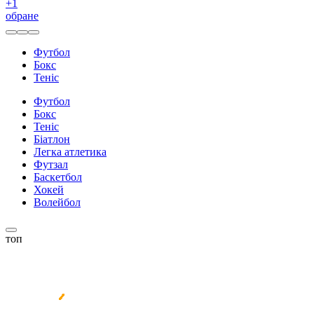
+
1
обране
Футбол
Бокс
Теніс
Футбол
Бокс
Теніс
Біатлон
Легка атлетика
Футзал
Баскетбол
Хокей
Волейбол
топ