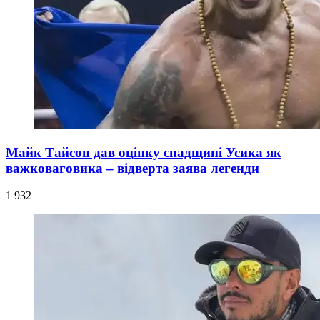
Майк Тайсон дав оцінку спадщині Усика як
важковаговика – відверта заява легенди
1 932