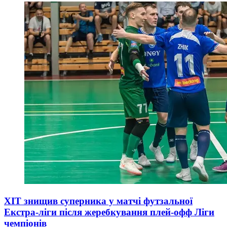
ХІТ знищив суперника у матчі футзальної
Екстра-ліги після жеребкування плей-офф Ліги
чемпіонів